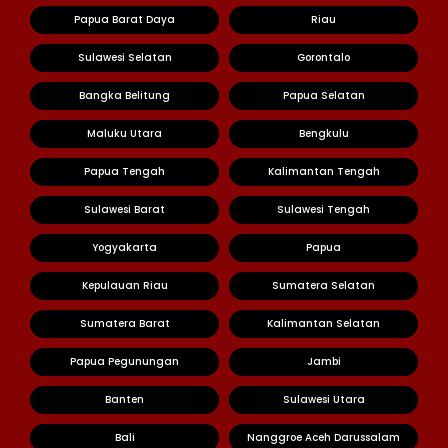
Papua Barat Daya
Riau
Sulawesi Selatan
Gorontalo
Bangka Belitung
Papua Selatan
Maluku Utara
Bengkulu
Papua Tengah
Kalimantan Tengah
Sulawesi Barat
Sulawesi Tengah
Yogyakarta
Papua
Kepulauan Riau
Sumatera Selatan
Sumatera Barat
Kalimantan Selatan
Papua Pegunungan
Jambi
Banten
Sulawesi Utara
Bali
Nanggroe Aceh Darussalam