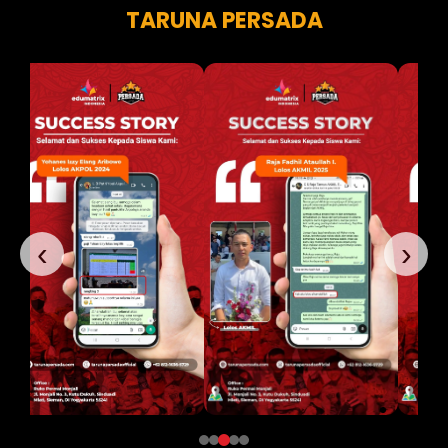
TARUNA PERSADA
‹
›