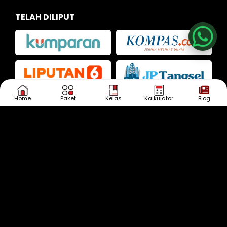
Nia
TELAH DILIPUT
Kak Iva
Kak Dias
Home
Paket
Kelas
Kalkulator
Blog
KONSULTASI
SEKARANG!
Punya Pertanyaan?
HUBUNGI KAMI