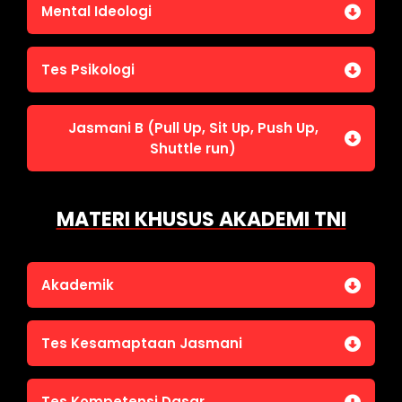
Jasmani A (Lari 12 menit)
Mental Ideologi
Pengetahuan Umum (termasuk UU Kepolisian)
Jasmani C (Renang)
Tes Wawasan Kebangsaan
Mental Ideologi
Tes Psikologi
Tes Kecerdasan
Jasmani B (Pull Up, Sit Up, Push Up,
Tes Kecermatan
Shuttle run)
Tes Kepribadian
Jasmani B (Pull Up, Sit Up, Push Up, Shuttle run)
MATERI KHUSUS AKADEMI TNI
Akademik
Bahasa Indonesia
Tes Kesamaptaan Jasmani
Bahasa Inggris
IPA
Jasmani A (Lari 12 menit)
Tes Kompetensi Dasar