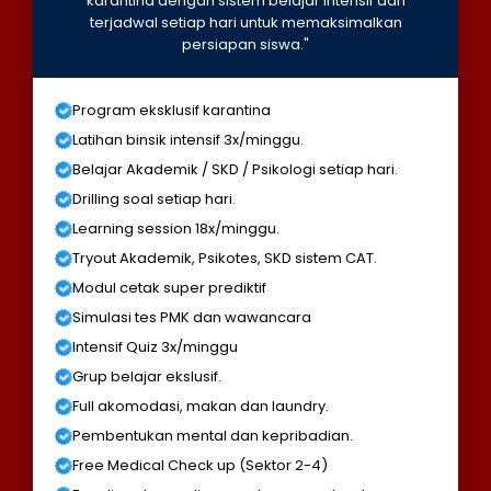
karantina dengan sistem belajar intensif dan
terjadwal setiap hari untuk memaksimalkan
persiapan siswa."
Program eksklusif karantina
Latihan binsik intensif 3x/minggu.
Belajar Akademik / SKD / Psikologi setiap hari.
Drilling soal setiap hari.
Learning session 18x/minggu.
Tryout Akademik, Psikotes, SKD sistem CAT.
Modul cetak super prediktif
Simulasi tes PMK dan wawancara
Intensif Quiz 3x/minggu
Grup belajar ekslusif.
Full akomodasi, makan dan laundry.
Pembentukan mental dan kepribadian.
Free Medical Check up (Sektor 2-4)