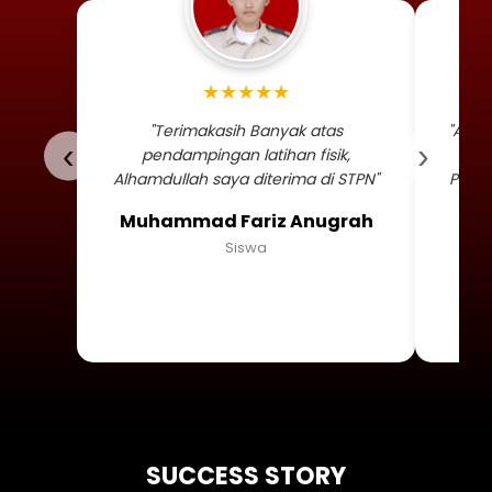
Foto profil siswa Muhammad
★★★★★
"Terimakasih Banyak atas
"Alha
‹
›
pendampingan latihan fisik,
TNI 
Alhamdullah saya diterima di STPN"
Persa
Muhammad Fariz Anugrah
Siswa
SUCCESS STORY