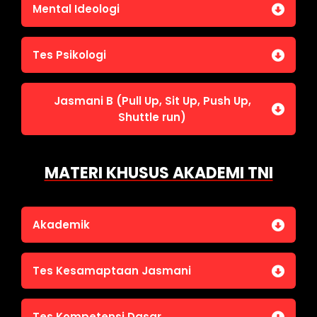
Jasmani A (Lari 12 menit)
Mental Ideologi
Pengetahuan Umum (termasuk UU Kepolisian)
Jasmani C (Renang)
Tes Wawasan Kebangsaan
Mental Ideologi
Tes Psikologi
Tes Kecerdasan
Jasmani B (Pull Up, Sit Up, Push Up,
Tes Kecermatan
Shuttle run)
Tes Kepribadian
Jasmani B (Pull Up, Sit Up, Push Up, Shuttle run)
MATERI KHUSUS AKADEMI TNI
Akademik
Bahasa Indonesia
Tes Kesamaptaan Jasmani
Bahasa Inggris
IPA
Jasmani A (Lari 12 menit)
Tes Kompetensi Dasar