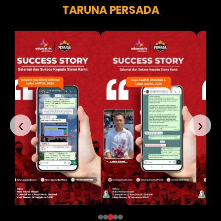
TARUNA PERSADA
‹
›