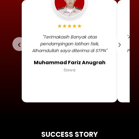
Foto profil siswa Muhammad
★★★★★
"Terimakasih Banyak atas
"Alha
‹
›
pendampingan latihan fisik,
TNI 
Alhamdullah saya diterima di STPN"
Persa
Muhammad Fariz Anugrah
Siswa
SUCCESS STORY