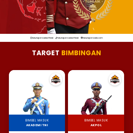
tarunapersadaofficial
tarunapersadaofficial
tarunapersada.com
TARGET
BIMBINGAN
BIMBEL MASUK
BIMBEL MASUK
AKADEMI TNI
AKPOL