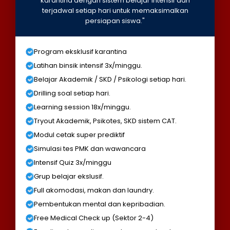
karantina dengan sistem belajar intensif dan
terjadwal setiap hari untuk memaksimalkan
persiapan siswa."
Program eksklusif karantina
Latihan binsik intensif 3x/minggu.
Belajar Akademik / SKD / Psikologi setiap hari.
Drilling soal setiap hari.
Learning session 18x/minggu.
Tryout Akademik, Psikotes, SKD sistem CAT.
Modul cetak super prediktif
Simulasi tes PMK dan wawancara
Intensif Quiz 3x/minggu
Grup belajar ekslusif.
Full akomodasi, makan dan laundry.
Pembentukan mental dan kepribadian.
Free Medical Check up (Sektor 2-4)