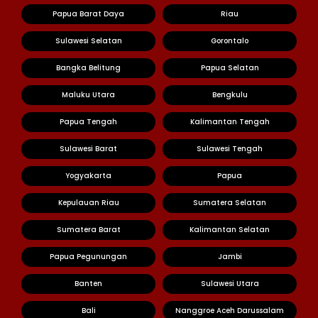
Papua Barat Daya
Riau
Sulawesi Selatan
Gorontalo
Bangka Belitung
Papua Selatan
Maluku Utara
Bengkulu
Papua Tengah
Kalimantan Tengah
Sulawesi Barat
Sulawesi Tengah
Yogyakarta
Papua
Kepulauan Riau
Sumatera Selatan
Sumatera Barat
Kalimantan Selatan
Papua Pegunungan
Jambi
Banten
Sulawesi Utara
Bali
Nanggroe Aceh Darussalam