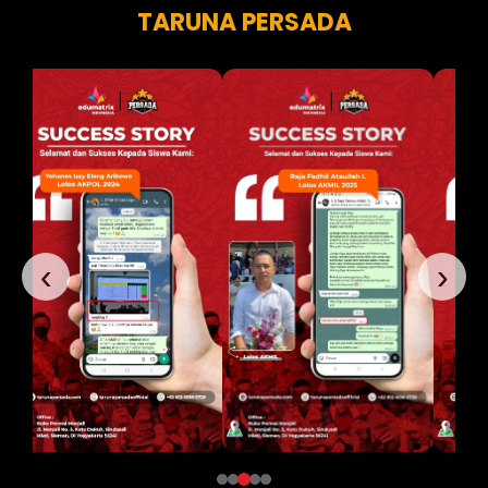
TARUNA PERSADA
‹
›