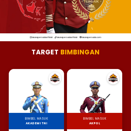
tarunapersadaofficial
tarunapersadaofficial
tarunapersada.com
TARGET
BIMBINGAN
BIMBEL MASUK
BIMBEL MASUK
AKADEMI TNI
AKPOL