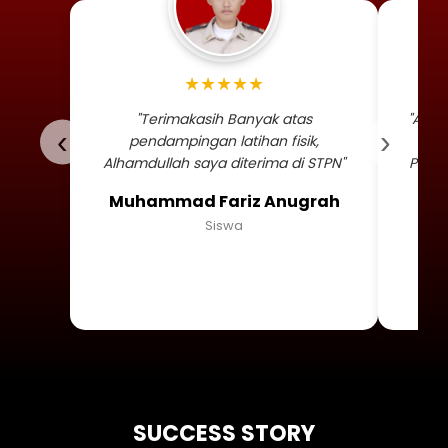
Foto profil siswa Muhammad
★★★★★
"Terimakasih Banyak atas
"Alha
‹
›
pendampingan latihan fisik,
TNI 
Alhamdullah saya diterima di STPN"
Persa
Muhammad Fariz Anugrah
Siswa
SUCCESS STORY