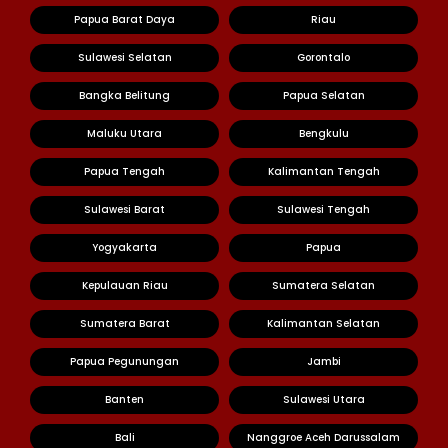
Papua Barat Daya
Riau
Sulawesi Selatan
Gorontalo
Bangka Belitung
Papua Selatan
Maluku Utara
Bengkulu
Papua Tengah
Kalimantan Tengah
Sulawesi Barat
Sulawesi Tengah
Yogyakarta
Papua
Kepulauan Riau
Sumatera Selatan
Sumatera Barat
Kalimantan Selatan
Papua Pegunungan
Jambi
Banten
Sulawesi Utara
Bali
Nanggroe Aceh Darussalam