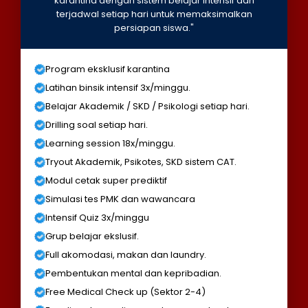
karantina dengan sistem belajar intensif dan
terjadwal setiap hari untuk memaksimalkan
persiapan siswa."
Program eksklusif karantina
Latihan binsik intensif 3x/minggu.
Belajar Akademik / SKD / Psikologi setiap hari.
Drilling soal setiap hari.
Learning session 18x/minggu.
Tryout Akademik, Psikotes, SKD sistem CAT.
Modul cetak super prediktif
Simulasi tes PMK dan wawancara
Intensif Quiz 3x/minggu
Grup belajar ekslusif.
Full akomodasi, makan dan laundry.
Pembentukan mental dan kepribadian.
Free Medical Check up (Sektor 2-4)