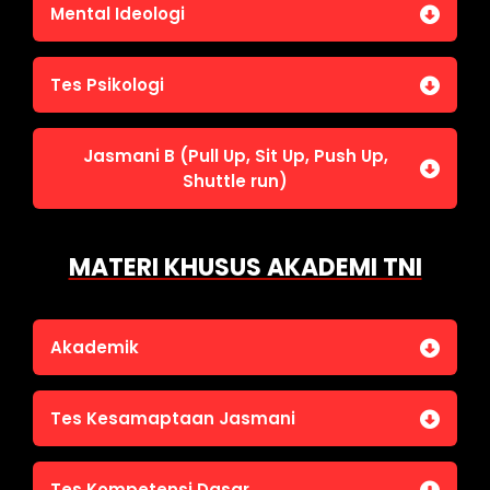
Jasmani A (Lari 12 menit)
Mental Ideologi
Pengetahuan Umum (termasuk UU Kepolisian)
Jasmani C (Renang)
Tes Wawasan Kebangsaan
Mental Ideologi
Tes Psikologi
Tes Kecerdasan
Jasmani B (Pull Up, Sit Up, Push Up,
Tes Kecermatan
Shuttle run)
Tes Kepribadian
Jasmani B (Pull Up, Sit Up, Push Up, Shuttle run)
MATERI KHUSUS AKADEMI TNI
Akademik
Bahasa Indonesia
Tes Kesamaptaan Jasmani
Bahasa Inggris
IPA
Jasmani A (Lari 12 menit)
Tes Kompetensi Dasar