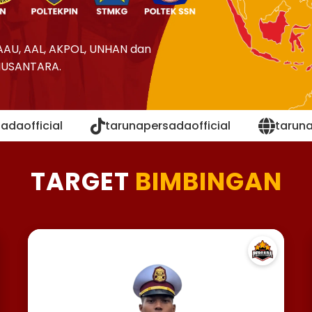
AAU, AAL, AKPOL, UNHAN dan
NUSANTARA.
adaofficial
tarunapersadaofficial
tarun
TARGET
BIMBINGAN