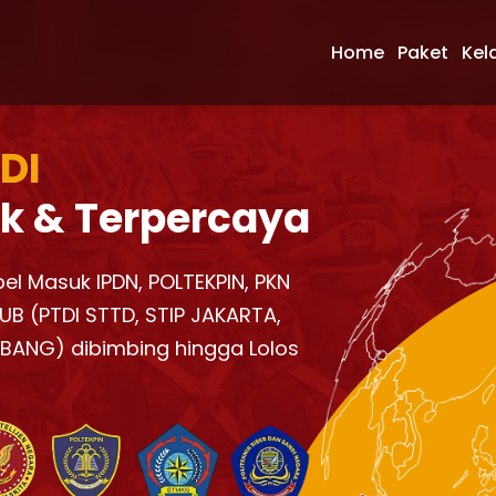
Home
Paket
Kel
 DI
k & Terpercaya
bel Masuk IPDN, POLTEKPIN, PKN
UB (PTDI STTD, STIP JAKARTA,
KBANG) dibimbing hingga Lolos