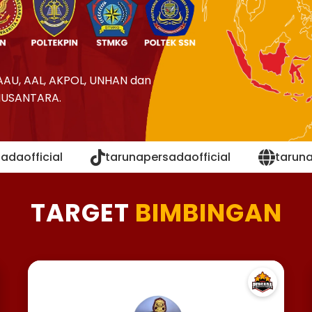
AAU, AAL, AKPOL, UNHAN dan
NUSANTARA.
adaofficial
tarunapersadaofficial
tarun
TARGET
BIMBINGAN