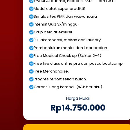
Tryout Akademik, Psikotes, SKD sistem CAT.
Modul cetak super prediktif
Simulasi tes PMK dan wawancara
Intensif Quiz 3x/minggu
Grup belajar ekslusif.
Full akomodasi, makan dan laundry.
Pembentukan mental dan kepribadian.
Free Medical Check up (Sektor 2-4)
Free live class online pra dan pasca bootcamp.
Free Merchandise.
Progres report setiap bulan.
Garansi uang kembali (s&k berlaku).
Harga Mulai
Rp14.750.000