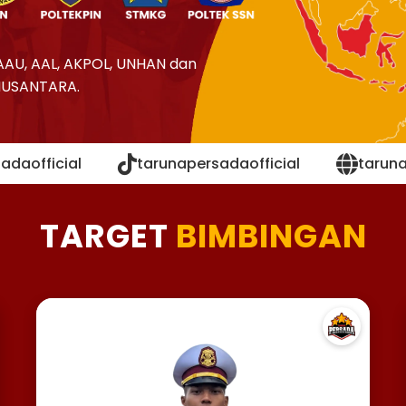
AAU, AAL, AKPOL, UNHAN dan
NUSANTARA.
adaofficial
tarunapersadaofficial
tarun
TARGET
BIMBINGAN