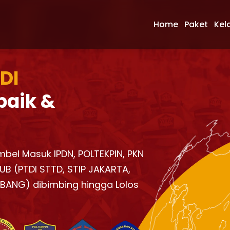
Home
Paket
Kel
 DI
baik &
imbel Masuk IPDN, POLTEKPIN, PKN
UB (PTDI STTD, STIP JAKARTA,
KBANG) dibimbing hingga Lolos