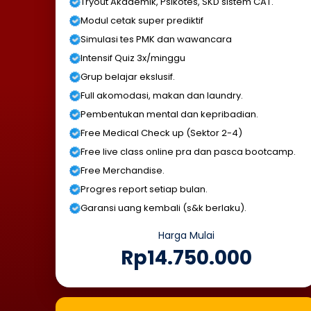
Tryout Akademik, Psikotes, SKD sistem CAT.
Modul cetak super prediktif
Simulasi tes PMK dan wawancara
Intensif Quiz 3x/minggu
Grup belajar ekslusif.
Full akomodasi, makan dan laundry.
Pembentukan mental dan kepribadian.
Free Medical Check up (Sektor 2-4)
Free live class online pra dan pasca bootcamp.
Free Merchandise.
Progres report setiap bulan.
Garansi uang kembali (s&k berlaku).
Harga Mulai
Rp14.750.000