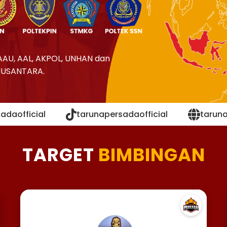
AAU, AAL, AKPOL, UNHAN dan
NUSANTARA.
adaofficial
tarunapersadaofficial
tarun
TARGET
BIMBINGAN