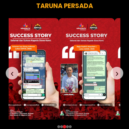
TARUNA PERSADA
‹
›