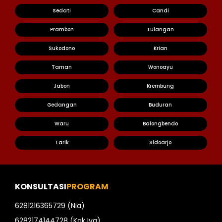
Sedati
Candi
Prambon
Tulangan
Sukodono
Krian
Taman
Wonoayu
Jabon
Krembung
Gedangan
Buduran
Waru
Balongbendo
Tarik
Sidoarjo
KONSULTASI
PROGRAM
6281216365729 (Nia)
6282174144728 (Kak Iva)