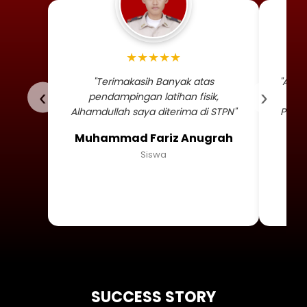
Foto profil siswa Muhammad
★★★★★
"Terimakasih Banyak atas
"Alha
‹
›
pendampingan latihan fisik,
TNI 
Alhamdullah saya diterima di STPN"
Persa
Muhammad Fariz Anugrah
Siswa
SUCCESS STORY