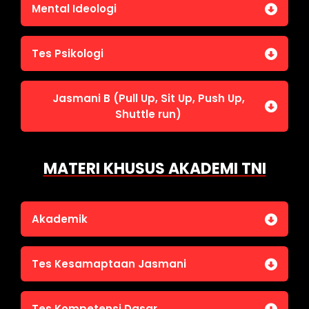
Jasmani A (Lari 12 menit)
Mental Ideologi
Pengetahuan Umum (termasuk UU Kepolisian)
Jasmani C (Renang)
Tes Wawasan Kebangsaan
Mental Ideologi
Tes Psikologi
Tes Kecerdasan
Jasmani B (Pull Up, Sit Up, Push Up,
Tes Kecermatan
Shuttle run)
Tes Kepribadian
Jasmani B (Pull Up, Sit Up, Push Up, Shuttle run)
MATERI KHUSUS AKADEMI TNI
Akademik
Bahasa Indonesia
Tes Kesamaptaan Jasmani
Bahasa Inggris
IPA
Jasmani A (Lari 12 menit)
Tes Kompetensi Dasar