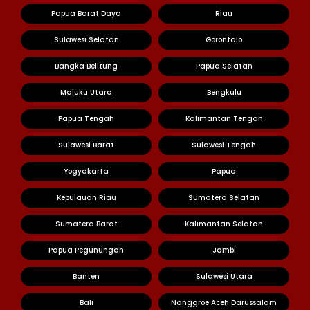
Papua Barat Daya
Riau
Sulawesi Selatan
Gorontalo
Bangka Belitung
Papua Selatan
Maluku Utara
Bengkulu
Papua Tengah
Kalimantan Tengah
Sulawesi Barat
Sulawesi Tengah
Yogyakarta
Papua
Kepulauan Riau
Sumatera Selatan
Sumatera Barat
Kalimantan Selatan
Papua Pegunungan
Jambi
Banten
Sulawesi Utara
Bali
Nanggroe Aceh Darussalam