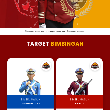
tarunapersadaofficial
tarunapersadaofficial
tarunapersada.com
TARGET
BIMBINGAN
BIMBEL MASUK
BIMBEL MASUK
AKADEMI TNI
AKPOL