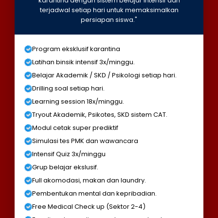
karantina dengan sistem belajar intensif dan
terjadwal setiap hari untuk memaksimalkan
persiapan siswa."
Program eksklusif karantina
Latihan binsik intensif 3x/minggu.
Belajar Akademik / SKD / Psikologi setiap hari.
Drilling soal setiap hari.
Learning session 18x/minggu.
Tryout Akademik, Psikotes, SKD sistem CAT.
Modul cetak super prediktif
Simulasi tes PMK dan wawancara
Intensif Quiz 3x/minggu
Grup belajar ekslusif.
Full akomodasi, makan dan laundry.
Pembentukan mental dan kepribadian.
Free Medical Check up (Sektor 2-4)