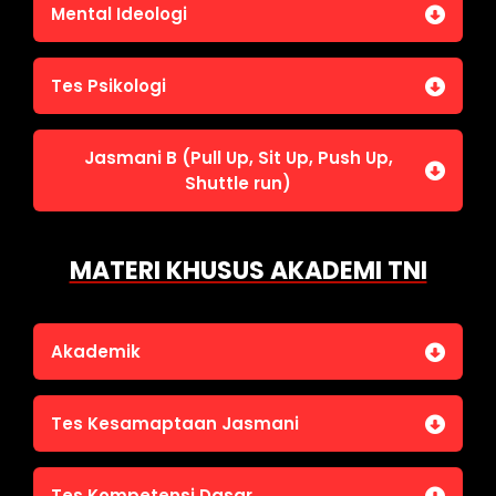
Jasmani A (Lari 12 menit)
Mental Ideologi
Pengetahuan Umum (termasuk UU Kepolisian)
Jasmani C (Renang)
Tes Wawasan Kebangsaan
Mental Ideologi
Tes Psikologi
Tes Kecerdasan
Jasmani B (Pull Up, Sit Up, Push Up,
Tes Kecermatan
Shuttle run)
Tes Kepribadian
Jasmani B (Pull Up, Sit Up, Push Up, Shuttle run)
MATERI KHUSUS AKADEMI TNI
Akademik
Bahasa Indonesia
Tes Kesamaptaan Jasmani
Bahasa Inggris
IPA
Jasmani A (Lari 12 menit)
Tes Kompetensi Dasar