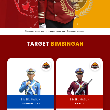
tarunapersadaofficial
tarunapersadaofficial
tarunapersada.com
TARGET
BIMBINGAN
BIMBEL MASUK
BIMBEL MASUK
AKADEMI TNI
AKPOL