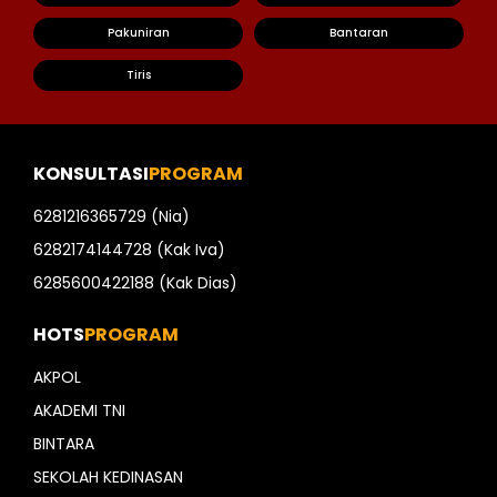
Pakuniran
Bantaran
Tiris
KONSULTASI
PROGRAM
6281216365729 (Nia)
6282174144728 (Kak Iva)
6285600422188 (Kak Dias)
HOTS
PROGRAM
AKPOL
AKADEMI TNI
BINTARA
SEKOLAH KEDINASAN