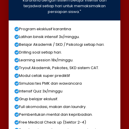
karantina dengan sistem belajar intensif dan
terjadwal setiap hari untuk memaksimalkan
persiapan siswa."
Program eksklusif karantina
Latihan binsik intensif 3x/minggu.
Belajar Akademik / SKD / Psikologi setiap hari.
Drilling soal setiap hari.
Learning session 18x/minggu.
Tryout Akademik, Psikotes, SKD sistem CAT.
Modul cetak super prediktif
Simulasi tes PMK dan wawancara
Intensif Quiz 3x/minggu
Grup belajar ekslusif.
Full akomodasi, makan dan laundry.
Pembentukan mental dan kepribadian.
Free Medical Check up (Sektor 2-4)