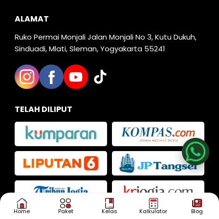
ALAMAT
Ruko Permai Monjali Jalan Monjali No 3, Kutu Dukuh,
Sinduadi, Mlati, Sleman, Yogyakarta 55241
TELAH DILIPUT
Nia
Kak Iva
Kak Dias
Home
Paket
Kelas
Kalkulator
Blog