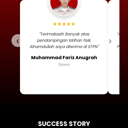
Foto profil siswa Muhammad
★★★★★
"Terimakasih Banyak atas
"Alha
‹
›
pendampingan latihan fisik,
TNI 
Alhamdullah saya diterima di STPN"
Persa
Muhammad Fariz Anugrah
Siswa
SUCCESS STORY