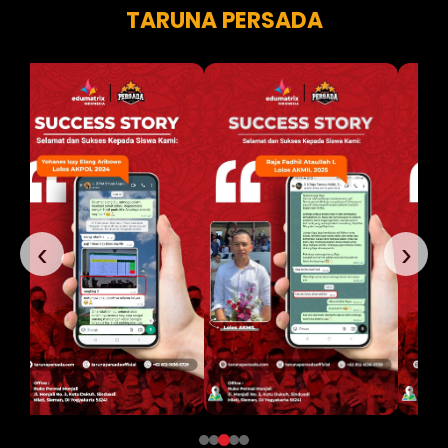
TARUNA PERSADA
‹
›