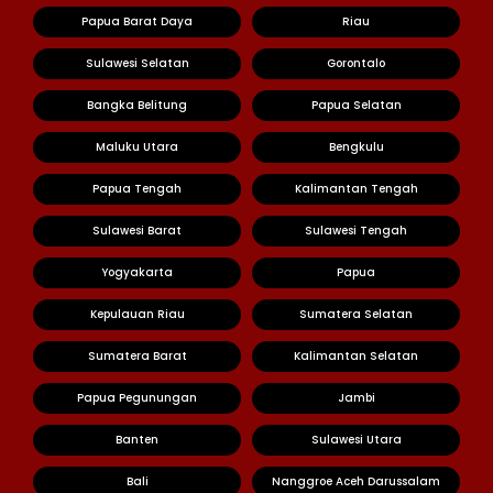
Papua Barat Daya
Riau
Sulawesi Selatan
Gorontalo
Bangka Belitung
Papua Selatan
Maluku Utara
Bengkulu
Papua Tengah
Kalimantan Tengah
Sulawesi Barat
Sulawesi Tengah
Yogyakarta
Papua
Kepulauan Riau
Sumatera Selatan
Sumatera Barat
Kalimantan Selatan
Papua Pegunungan
Jambi
Banten
Sulawesi Utara
Bali
Nanggroe Aceh Darussalam