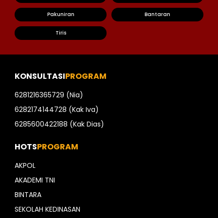
Pakuniran
Bantaran
Tiris
KONSULTASI
PROGRAM
6281216365729 (Nia)
6282174144728 (Kak Iva)
6285600422188 (Kak Dias)
HOTS
PROGRAM
AKPOL
AKADEMI TNI
BINTARA
SEKOLAH KEDINASAN