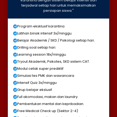
karantina dengan sistem belajar intensif dan
terjadwal setiap hari untuk memaksimalkan
persiapan siswa."
Program eksklusif karantina
Latihan binsik intensif 3x/minggu.
Belajar Akademik / SKD / Psikologi setiap hari.
Drilling soal setiap hari.
Learning session 18x/minggu.
Tryout Akademik, Psikotes, SKD sistem CAT.
Modul cetak super prediktif
Simulasi tes PMK dan wawancara
Intensif Quiz 3x/minggu
Grup belajar ekslusif.
Full akomodasi, makan dan laundry.
Pembentukan mental dan kepribadian.
Free Medical Check up (Sektor 2-4)