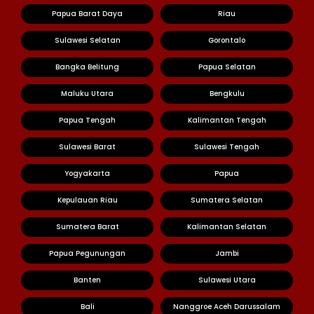
Papua Barat Daya
Riau
Sulawesi Selatan
Gorontalo
Bangka Belitung
Papua Selatan
Maluku Utara
Bengkulu
Papua Tengah
Kalimantan Tengah
Sulawesi Barat
Sulawesi Tengah
Yogyakarta
Papua
Kepulauan Riau
Sumatera Selatan
Sumatera Barat
Kalimantan Selatan
Papua Pegunungan
Jambi
Banten
Sulawesi Utara
Bali
Nanggroe Aceh Darussalam