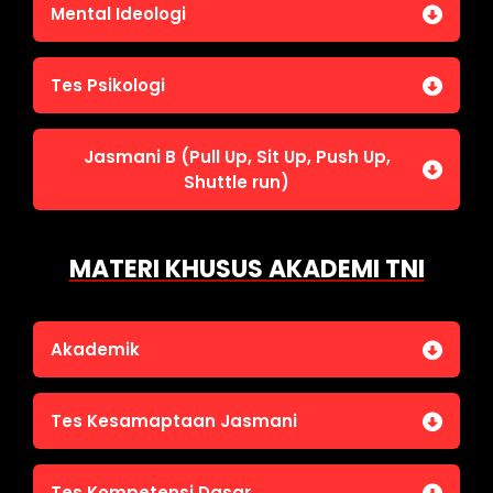
Jasmani A (Lari 12 menit)
Mental Ideologi
Pengetahuan Umum (termasuk UU Kepolisian)
Jasmani C (Renang)
Tes Wawasan Kebangsaan
Mental Ideologi
Tes Psikologi
Tes Kecerdasan
Jasmani B (Pull Up, Sit Up, Push Up,
Tes Kecermatan
Shuttle run)
Tes Kepribadian
Jasmani B (Pull Up, Sit Up, Push Up, Shuttle run)
MATERI KHUSUS AKADEMI TNI
Akademik
Bahasa Indonesia
Tes Kesamaptaan Jasmani
Bahasa Inggris
IPA
Jasmani A (Lari 12 menit)
Tes Kompetensi Dasar