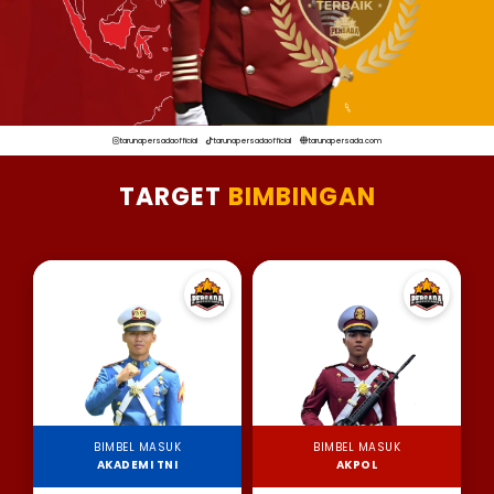
tarunapersadaofficial
tarunapersadaofficial
tarunapersada.com
TARGET
BIMBINGAN
BIMBEL MASUK
BIMBEL MASUK
AKADEMI TNI
AKPOL