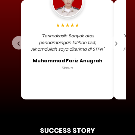
Foto profil siswa Muhammad
★★★★★
"Terimakasih Banyak atas
"Alha
‹
›
pendampingan latihan fisik,
TNI 
Alhamdullah saya diterima di STPN"
Persa
Muhammad Fariz Anugrah
Siswa
SUCCESS STORY