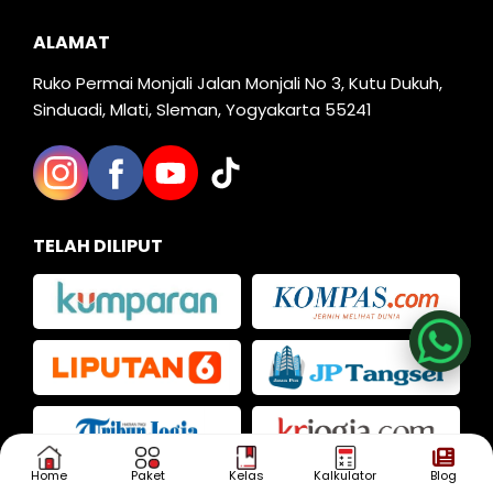
ALAMAT
Ruko Permai Monjali Jalan Monjali No 3, Kutu Dukuh,
Sinduadi, Mlati, Sleman, Yogyakarta 55241
TELAH DILIPUT
Nia
Kak Iva
Kak Dias
Home
Paket
Kelas
Kalkulator
Blog