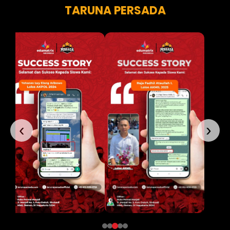
TARUNA PERSADA
‹
›