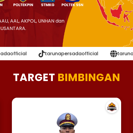
AAU, AAL, AKPOL, UNHAN dan
NUSANTARA.
adaofficial
tarunapersadaofficial
tarun
TARGET
BIMBINGAN