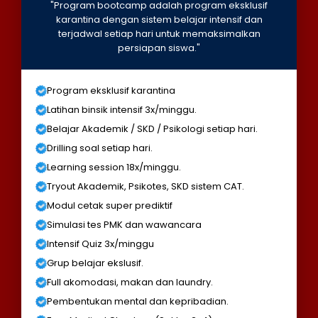
"Program bootcamp adalah program eksklusif
karantina dengan sistem belajar intensif dan
terjadwal setiap hari untuk memaksimalkan
persiapan siswa."
Program eksklusif karantina
Latihan binsik intensif 3x/minggu.
Belajar Akademik / SKD / Psikologi setiap hari.
Drilling soal setiap hari.
Learning session 18x/minggu.
Tryout Akademik, Psikotes, SKD sistem CAT.
Modul cetak super prediktif
Simulasi tes PMK dan wawancara
Intensif Quiz 3x/minggu
Grup belajar ekslusif.
Full akomodasi, makan dan laundry.
Pembentukan mental dan kepribadian.