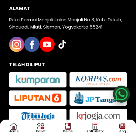
ALAMAT
Ruko Permai Monjali Jalan Monjali No 3, Kutu Dukuh,
Sinduadi, Mlati, Sleman, Yogyakarta 55241
TELAH DILIPUT
Nia
Kak Iva
Kak Dias
Home
Paket
Kelas
Kalkulator
Blog