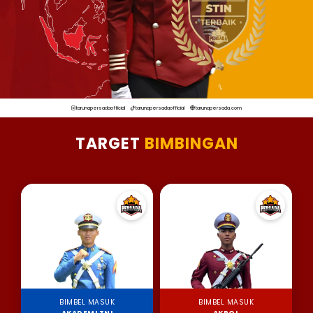
tarunapersadaofficial
tarunapersadaofficial
tarunapersada.com
TARGET
BIMBINGAN
BIMBEL MASUK
BIMBEL MASUK