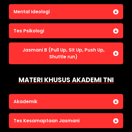
Penalaran Numerik
Jasmani A (Lari 12 menit)
Mental Ideologi
Pengetahuan Umum (termasuk UU Kepolisian)
Jasmani C (Renang)
Tes Wawasan Kebangsaan
Mental Ideologi
Tes Psikologi
Tes Kecerdasan
Jasmani B (Pull Up, Sit Up, Push Up,
Tes Kecermatan
Shuttle run)
Tes Kepribadian
Jasmani B (Pull Up, Sit Up, Push Up, Shuttle run)
MATERI KHUSUS AKADEMI TNI
Akademik
Bahasa Indonesia
Tes Kesamaptaan Jasmani
Bahasa Inggris