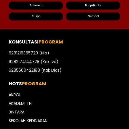
Sukorejo
Bugulkidul
Puspo
Gempol
KONSULTASI
PROGRAM
6281216365729 (Nia)
6282174144728 (Kak Iva)
6285600422188 (Kak Dias)
HOTS
PROGRAM
AKPOL
AKADEMI TNI
BINTARA
SEKOLAH KEDINASAN