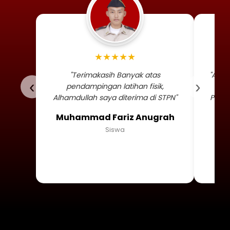
Foto profil siswa Muhammad
★★★★★
"Terimakasih Banyak atas
"Alha
‹
›
pendampingan latihan fisik,
TNI 
Alhamdullah saya diterima di STPN"
Persa
Muhammad Fariz Anugrah
Siswa