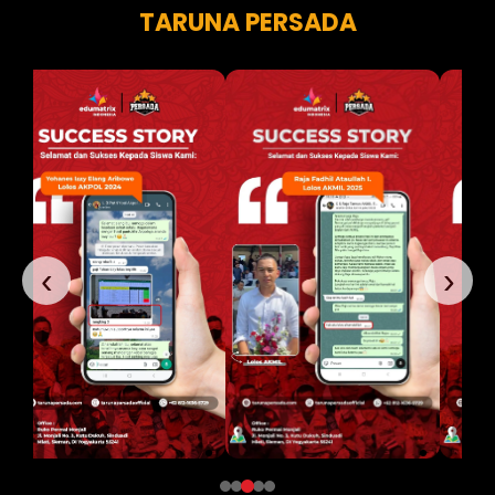
TARUNA PERSADA
‹
›