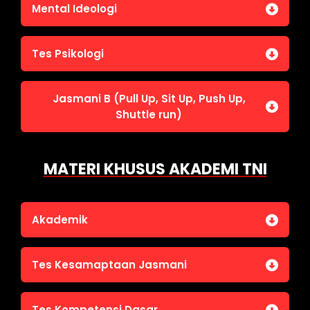
Jasmani A (Lari 12 menit)
Mental Ideologi
Pengetahuan Umum (termasuk UU Kepolisian)
Jasmani C (Renang)
Tes Wawasan Kebangsaan
Mental Ideologi
Tes Psikologi
Tes Kecerdasan
Jasmani B (Pull Up, Sit Up, Push Up,
Tes Kecermatan
Shuttle run)
Tes Kepribadian
Jasmani B (Pull Up, Sit Up, Push Up, Shuttle run)
MATERI KHUSUS AKADEMI TNI
Akademik
Bahasa Indonesia
Tes Kesamaptaan Jasmani
Bahasa Inggris
IPA
Jasmani A (Lari 12 menit)
Tes Kompetensi Dasar