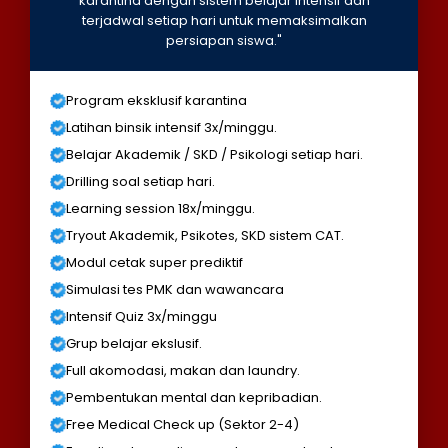
karantina dengan sistem belajar intensif dan
terjadwal setiap hari untuk memaksimalkan
persiapan siswa."
Program eksklusif karantina
Latihan binsik intensif 3x/minggu.
Belajar Akademik / SKD / Psikologi setiap hari.
Drilling soal setiap hari.
Learning session 18x/minggu.
Tryout Akademik, Psikotes, SKD sistem CAT.
Modul cetak super prediktif
Simulasi tes PMK dan wawancara
Intensif Quiz 3x/minggu
Grup belajar ekslusif.
Full akomodasi, makan dan laundry.
Pembentukan mental dan kepribadian.
Free Medical Check up (Sektor 2-4)