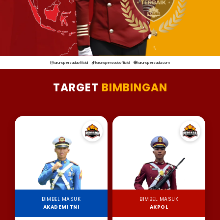
tarunapersadaofficial
tarunapersadaofficial
tarunapersada.com
TARGET
BIMBINGAN
BIMBEL MASUK
BIMBEL MASUK
AKADEMI TNI
AKPOL