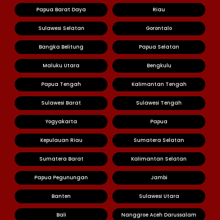
Papua Barat Daya
Riau
Sulawesi Selatan
Gorontalo
Bangka Belitung
Papua Selatan
Maluku Utara
Bengkulu
Papua Tengah
Kalimantan Tengah
Sulawesi Barat
Sulawesi Tengah
Yogyakarta
Papua
Kepulauan Riau
Sumatera Selatan
Sumatera Barat
Kalimantan Selatan
Papua Pegunungan
Jambi
Banten
Sulawesi Utara
Bali
Nanggroe Aceh Darussalam