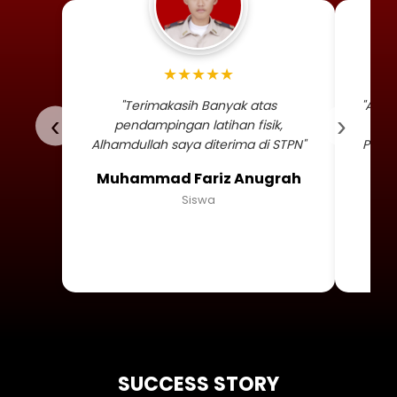
Foto profil siswa Muhammad
★★★★★
"Terimakasih Banyak atas
"Alha
‹
›
pendampingan latihan fisik,
TNI 
Alhamdullah saya diterima di STPN"
Persa
Muhammad Fariz Anugrah
Siswa
SUCCESS STORY