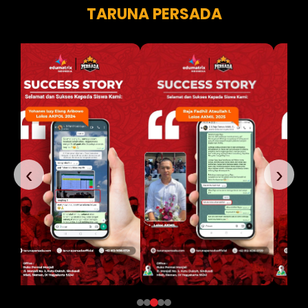
TARUNA PERSADA
‹
›