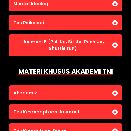
Jasmani A (Lari 12 menit)
Mental Ideologi
Pengetahuan Umum (termasuk UU Kepolisian)
Jasmani C (Renang)
Tes Wawasan Kebangsaan
Mental Ideologi
Tes Psikologi
Tes Kecerdasan
Jasmani B (Pull Up, Sit Up, Push Up,
Tes Kecermatan
Shuttle run)
Tes Kepribadian
Jasmani B (Pull Up, Sit Up, Push Up, Shuttle run)
MATERI KHUSUS AKADEMI TNI
Akademik
Bahasa Indonesia
Tes Kesamaptaan Jasmani
Bahasa Inggris
IPA
Jasmani A (Lari 12 menit)
Tes Kompetensi Dasar