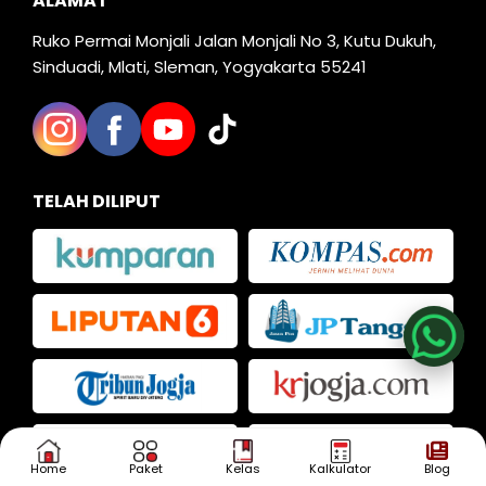
ALAMAT
Ruko Permai Monjali Jalan Monjali No 3, Kutu Dukuh,
Sinduadi, Mlati, Sleman, Yogyakarta 55241
TELAH DILIPUT
Nia
Kak Iva
Kak Dias
Home
Paket
Kelas
Kalkulator
Blog