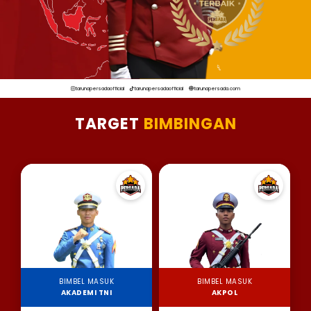
tarunapersadaofficial
tarunapersadaofficial
tarunapersada.com
TARGET
BIMBINGAN
BIMBEL MASUK
BIMBEL MASUK
AKADEMI TNI
AKPOL