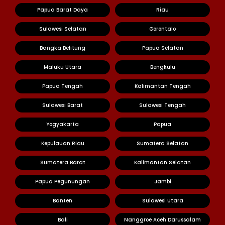
Papua Barat Daya
Riau
Sulawesi Selatan
Gorontalo
Bangka Belitung
Papua Selatan
Maluku Utara
Bengkulu
Papua Tengah
Kalimantan Tengah
Sulawesi Barat
Sulawesi Tengah
Yogyakarta
Papua
Kepulauan Riau
Sumatera Selatan
Sumatera Barat
Kalimantan Selatan
Papua Pegunungan
Jambi
Banten
Sulawesi Utara
Bali
Nanggroe Aceh Darussalam