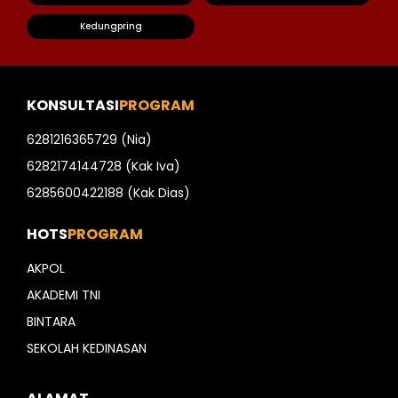
Kedungpring
KONSULTASI
PROGRAM
6281216365729 (Nia)
6282174144728 (Kak Iva)
6285600422188 (Kak Dias)
HOTS
PROGRAM
AKPOL
AKADEMI TNI
BINTARA
SEKOLAH KEDINASAN