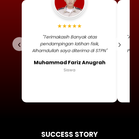
Foto profil siswa Muhammad
★★★★★
"Terimakasih Banyak atas
"Alha
‹
›
pendampingan latihan fisik,
TNI 
Alhamdullah saya diterima di STPN"
Persa
Muhammad Fariz Anugrah
Siswa
SUCCESS STORY