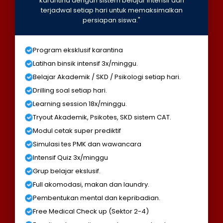
karantina dengan sistem belajar intensif dan
terjadwal setiap hari untuk memaksimalkan
persiapan siswa."
Program eksklusif karantina
Latihan binsik intensif 3x/minggu.
Belajar Akademik / SKD / Psikologi setiap hari.
Drilling soal setiap hari.
Learning session 18x/minggu.
Tryout Akademik, Psikotes, SKD sistem CAT.
Modul cetak super prediktif
Simulasi tes PMK dan wawancara
Intensif Quiz 3x/minggu
Grup belajar ekslusif.
Full akomodasi, makan dan laundry.
Pembentukan mental dan kepribadian.
Free Medical Check up (Sektor 2-4)