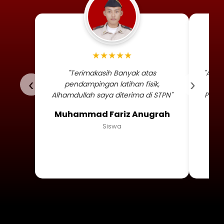
Foto profil siswa Muhammad
★★★★★
"Terimakasih Banyak atas
"Alha
‹
›
pendampingan latihan fisik,
TNI 
Alhamdullah saya diterima di STPN"
Persa
Muhammad Fariz Anugrah
Siswa