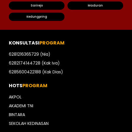
Sarirejo
Maduran
Kedungpring
KONSULTASI
PROGRAM
6281216365729 (Nia)
6282174144728 (Kak Iva)
6285600422188 (Kak Dias)
HOTS
PROGRAM
AKPOL
AKADEMI TNI
BINTARA
SEKOLAH KEDINASAN