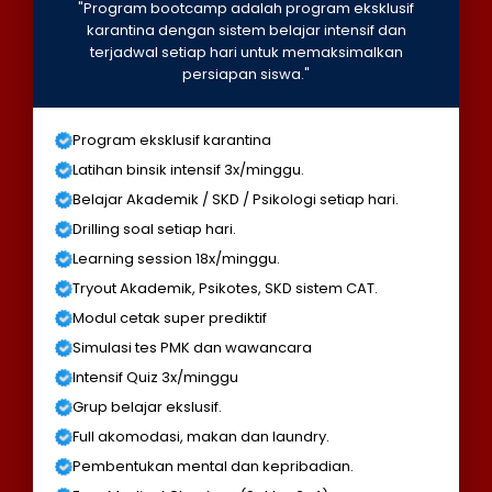
"Program bootcamp adalah program eksklusif
karantina dengan sistem belajar intensif dan
terjadwal setiap hari untuk memaksimalkan
persiapan siswa."
Program eksklusif karantina
Latihan binsik intensif 3x/minggu.
Belajar Akademik / SKD / Psikologi setiap hari.
Drilling soal setiap hari.
Learning session 18x/minggu.
Tryout Akademik, Psikotes, SKD sistem CAT.
Modul cetak super prediktif
Simulasi tes PMK dan wawancara
Intensif Quiz 3x/minggu
Grup belajar ekslusif.
Full akomodasi, makan dan laundry.
Pembentukan mental dan kepribadian.