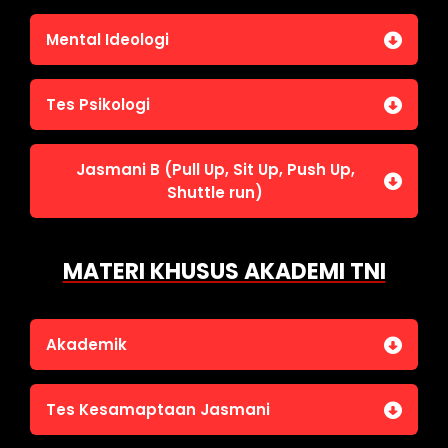
Penalaran Numerik
Jasmani A (Lari 12 menit)
Mental Ideologi
Pengetahuan Umum (termasuk UU Kepolisian)
Jasmani C (Renang)
Tes Wawasan Kebangsaan
Mental Ideologi
Tes Psikologi
Tes Kecerdasan
Jasmani B (Pull Up, Sit Up, Push Up,
Tes Kecermatan
Shuttle run)
Tes Kepribadian
Jasmani B (Pull Up, Sit Up, Push Up, Shuttle run)
MATERI KHUSUS AKADEMI TNI
Akademik
Bahasa Indonesia
Tes Kesamaptaan Jasmani
Bahasa Inggris