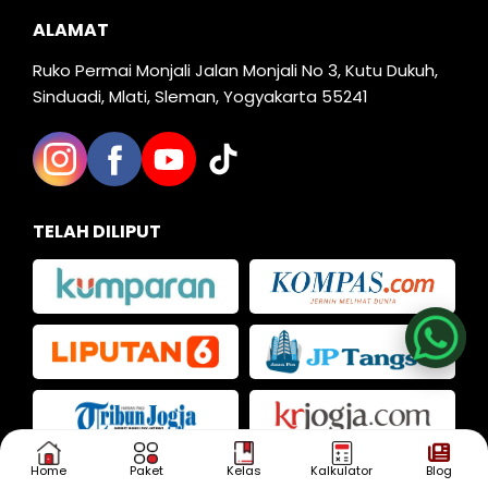
ALAMAT
Ruko Permai Monjali Jalan Monjali No 3, Kutu Dukuh,
Sinduadi, Mlati, Sleman, Yogyakarta 55241
TELAH DILIPUT
Nia
Kak Iva
Kak Dias
Home
Paket
Kelas
Kalkulator
Blog