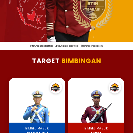
tarunapersadaofficial
tarunapersadaofficial
tarunapersada.com
TARGET
BIMBINGAN
BIMBEL MASUK
BIMBEL MASUK