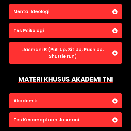
Penalaran Numerik
Jasmani A (Lari 12 menit)
Mental Ideologi
Pengetahuan Umum (termasuk UU Kepolisian)
Jasmani C (Renang)
Tes Wawasan Kebangsaan
Mental Ideologi
Tes Psikologi
Tes Kecerdasan
Jasmani B (Pull Up, Sit Up, Push Up,
Tes Kecermatan
Shuttle run)
Tes Kepribadian
Jasmani B (Pull Up, Sit Up, Push Up, Shuttle run)
MATERI KHUSUS AKADEMI TNI
Akademik
Bahasa Indonesia
Tes Kesamaptaan Jasmani
Bahasa Inggris