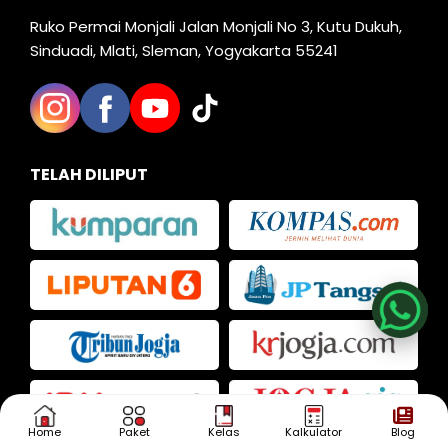
Ruko Permai Monjali Jalan Monjali No 3, Kutu Dukuh,
Sinduadi, Mlati, Sleman, Yogyakarta 55241
TELAH DILIPUT
Nia
Kak Iva
Kak Dias
Home
Paket
Kelas
Kalkulator
Blog