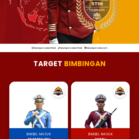
tarunapersadaofficial
tarunapersadaofficial
tarunapersada.com
TARGET
BIMBINGAN
BIMBEL MASUK
BIMBEL MASUK