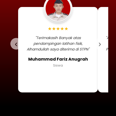
Foto profil siswa Muhammad
★★★★★
"Terimakasih Banyak atas
"Alha
‹
›
pendampingan latihan fisik,
TNI 
Alhamdullah saya diterima di STPN"
Persa
Muhammad Fariz Anugrah
Siswa