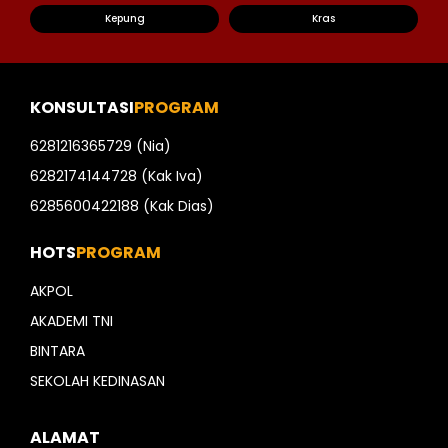
Kepung
Kras
KONSULTASI
PROGRAM
6281216365729 (Nia)
6282174144728 (Kak Iva)
6285600422188 (Kak Dias)
HOTS
PROGRAM
AKPOL
AKADEMI TNI
BINTARA
SEKOLAH KEDINASAN
ALAMAT