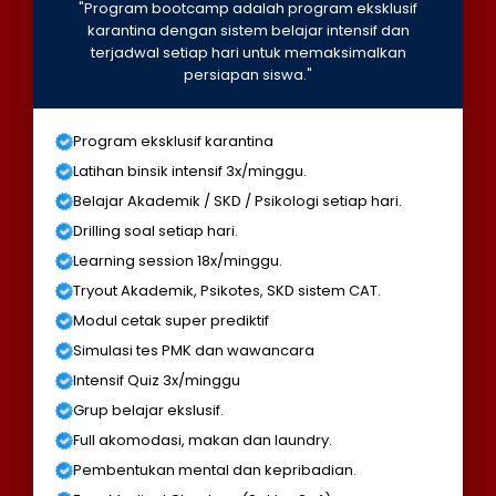
"Program bootcamp adalah program eksklusif
karantina dengan sistem belajar intensif dan
terjadwal setiap hari untuk memaksimalkan
persiapan siswa."
Program eksklusif karantina
Latihan binsik intensif 3x/minggu.
Belajar Akademik / SKD / Psikologi setiap hari.
Drilling soal setiap hari.
Learning session 18x/minggu.
Tryout Akademik, Psikotes, SKD sistem CAT.
Modul cetak super prediktif
Simulasi tes PMK dan wawancara
Intensif Quiz 3x/minggu
Grup belajar ekslusif.
Full akomodasi, makan dan laundry.
Pembentukan mental dan kepribadian.