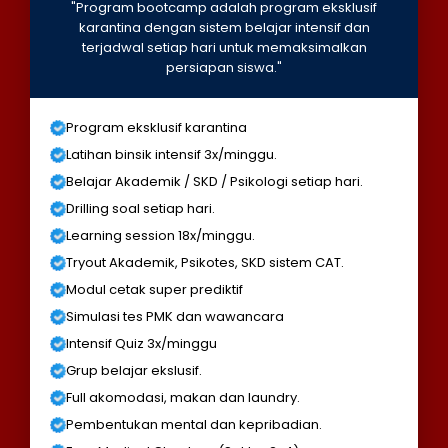
"Program bootcamp adalah program eksklusif
karantina dengan sistem belajar intensif dan
terjadwal setiap hari untuk memaksimalkan
persiapan siswa."
Program eksklusif karantina
Latihan binsik intensif 3x/minggu.
Belajar Akademik / SKD / Psikologi setiap hari.
Drilling soal setiap hari.
Learning session 18x/minggu.
Tryout Akademik, Psikotes, SKD sistem CAT.
Modul cetak super prediktif
Simulasi tes PMK dan wawancara
Intensif Quiz 3x/minggu
Grup belajar ekslusif.
Full akomodasi, makan dan laundry.
Pembentukan mental dan kepribadian.