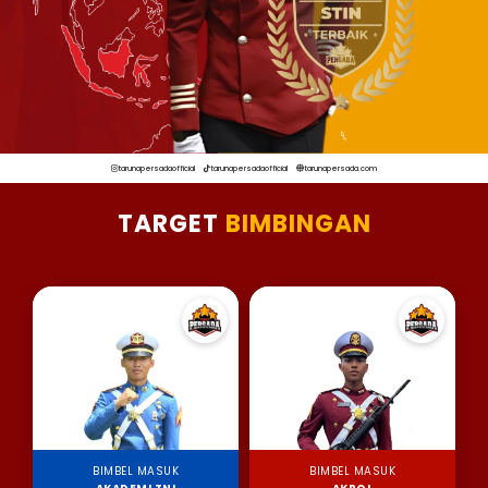
tarunapersadaofficial
tarunapersadaofficial
tarunapersada.com
TARGET
BIMBINGAN
BIMBEL MASUK
BIMBEL MASUK