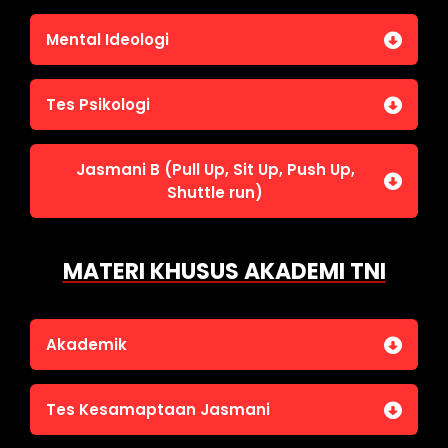
Penalaran Numerik
Jasmani A (Lari 12 menit)
Mental Ideologi
Pengetahuan Umum (termasuk UU Kepolisian)
Jasmani C (Renang)
Tes Wawasan Kebangsaan
Mental Ideologi
Tes Psikologi
Tes Kecerdasan
Jasmani B (Pull Up, Sit Up, Push Up,
Tes Kecermatan
Shuttle run)
Tes Kepribadian
Jasmani B (Pull Up, Sit Up, Push Up, Shuttle run)
MATERI KHUSUS AKADEMI TNI
Akademik
Bahasa Indonesia
Tes Kesamaptaan Jasmani
Bahasa Inggris