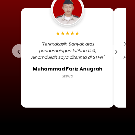
Foto profil siswa Muhammad
★★★★★
"Terimakasih Banyak atas
"Alha
‹
›
pendampingan latihan fisik,
TNI 
Alhamdullah saya diterima di STPN"
Persa
Muhammad Fariz Anugrah
Siswa