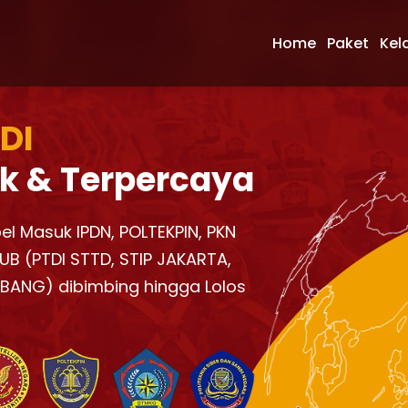
Home
Paket
Kel
 DI
k & Terpercaya
bel Masuk IPDN, POLTEKPIN, PKN
UB (PTDI STTD, STIP JAKARTA,
KBANG) dibimbing hingga Lolos