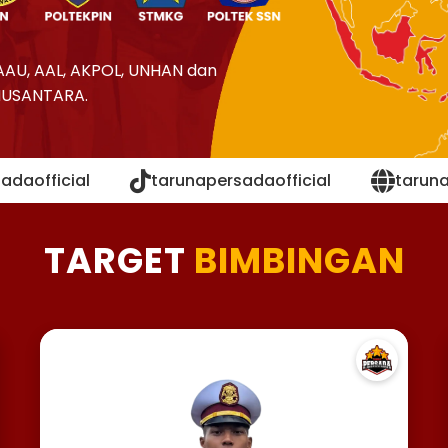
AAU, AAL, AKPOL, UNHAN dan
NUSANTARA.
adaofficial
tarunapersadaofficial
tarun
TARGET
BIMBINGAN