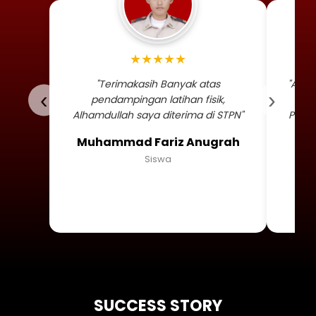
Foto profil siswa Muhammad
★★★★★
"Terimakasih Banyak atas
"Alha
‹
›
pendampingan latihan fisik,
TNI 
Alhamdullah saya diterima di STPN"
Persa
Muhammad Fariz Anugrah
Siswa
SUCCESS STORY