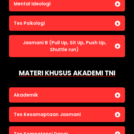
Jasmani A (Lari 12 menit)
Mental Ideologi
Pengetahuan Umum (termasuk UU Kepolisian)
Jasmani C (Renang)
Tes Wawasan Kebangsaan
Mental Ideologi
Tes Psikologi
Tes Kecerdasan
Jasmani B (Pull Up, Sit Up, Push Up,
Tes Kecermatan
Shuttle run)
Tes Kepribadian
Jasmani B (Pull Up, Sit Up, Push Up, Shuttle run)
MATERI KHUSUS AKADEMI TNI
Akademik
Bahasa Indonesia
Tes Kesamaptaan Jasmani
Bahasa Inggris
IPA
Jasmani A (Lari 12 menit)
Tes Kompetensi Dasar