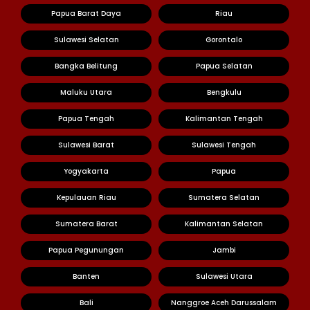
Papua Barat Daya
Riau
Sulawesi Selatan
Gorontalo
Bangka Belitung
Papua Selatan
Maluku Utara
Bengkulu
Papua Tengah
Kalimantan Tengah
Sulawesi Barat
Sulawesi Tengah
Yogyakarta
Papua
Kepulauan Riau
Sumatera Selatan
Sumatera Barat
Kalimantan Selatan
Papua Pegunungan
Jambi
Banten
Sulawesi Utara
Bali
Nanggroe Aceh Darussalam