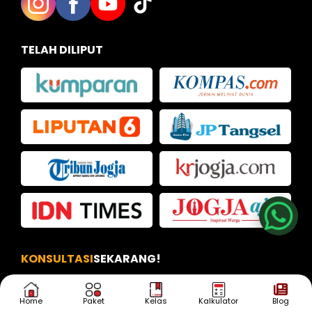
TELAH DILIPUT
Nia
Kak Iva
Kak Dias
KONSULTASI
SEKARANG!
Punya Pertanyaan?
Home
Paket
Kelas
Kalkulator
Blog