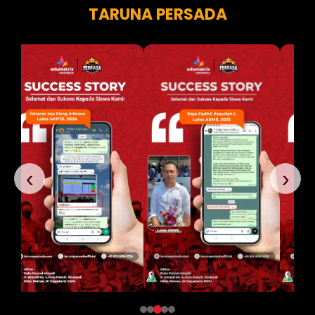
TARUNA PERSADA
‹
›