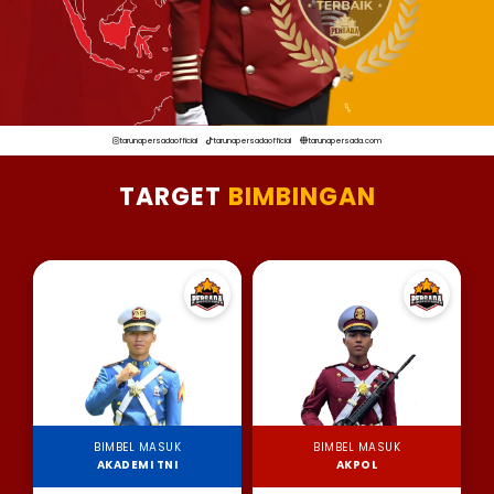
tarunapersadaofficial
tarunapersadaofficial
tarunapersada.com
TARGET
BIMBINGAN
BIMBEL MASUK
BIMBEL MASUK
AKADEMI TNI
AKPOL