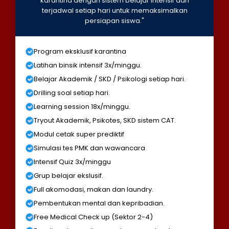
karantina dengan sistem belajar intensif dan
terjadwal setiap hari untuk memaksimalkan
persiapan siswa."
Program eksklusif karantina
Latihan binsik intensif 3x/minggu.
Belajar Akademik / SKD / Psikologi setiap hari.
Drilling soal setiap hari.
Learning session 18x/minggu.
Tryout Akademik, Psikotes, SKD sistem CAT.
Modul cetak super prediktif
Simulasi tes PMK dan wawancara
Intensif Quiz 3x/minggu
Grup belajar ekslusif.
Full akomodasi, makan dan laundry.
Pembentukan mental dan kepribadian.
Free Medical Check up (Sektor 2-4)