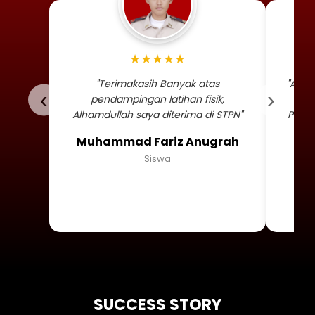
Foto profil siswa Muhammad
★★★★★
"Terimakasih Banyak atas
"Alha
‹
›
pendampingan latihan fisik,
TNI 
Alhamdullah saya diterima di STPN"
Persa
Muhammad Fariz Anugrah
Siswa
SUCCESS STORY