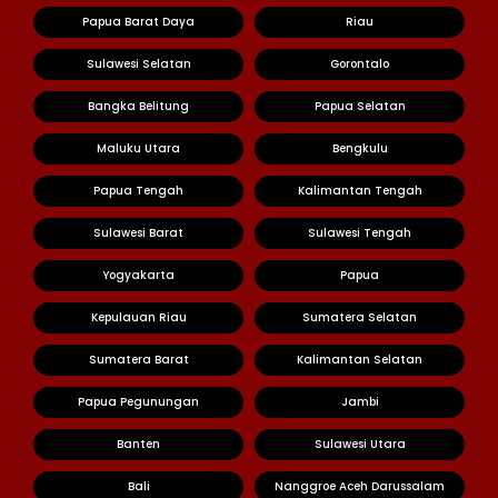
Papua Barat Daya
Riau
Sulawesi Selatan
Gorontalo
Bangka Belitung
Papua Selatan
Maluku Utara
Bengkulu
Papua Tengah
Kalimantan Tengah
Sulawesi Barat
Sulawesi Tengah
Yogyakarta
Papua
Kepulauan Riau
Sumatera Selatan
Sumatera Barat
Kalimantan Selatan
Papua Pegunungan
Jambi
Banten
Sulawesi Utara
Bali
Nanggroe Aceh Darussalam