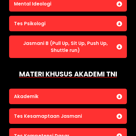
Jasmani A (Lari 12 menit)
Mental Ideologi
Pengetahuan Umum (termasuk UU Kepolisian)
Jasmani C (Renang)
Tes Wawasan Kebangsaan
Mental Ideologi
Tes Psikologi
Tes Kecerdasan
Jasmani B (Pull Up, Sit Up, Push Up,
Tes Kecermatan
Shuttle run)
Tes Kepribadian
Jasmani B (Pull Up, Sit Up, Push Up, Shuttle run)
MATERI KHUSUS AKADEMI TNI
Akademik
Bahasa Indonesia
Tes Kesamaptaan Jasmani
Bahasa Inggris
IPA
Jasmani A (Lari 12 menit)
Tes Kompetensi Dasar