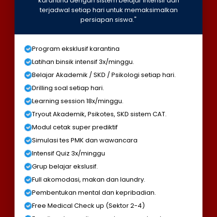
karantina dengan sistem belajar intensif dan
terjadwal setiap hari untuk memaksimalkan
persiapan siswa."
Program eksklusif karantina
Latihan binsik intensif 3x/minggu.
Belajar Akademik / SKD / Psikologi setiap hari.
Drilling soal setiap hari.
Learning session 18x/minggu.
Tryout Akademik, Psikotes, SKD sistem CAT.
Modul cetak super prediktif
Simulasi tes PMK dan wawancara
Intensif Quiz 3x/minggu
Grup belajar ekslusif.
Full akomodasi, makan dan laundry.
Pembentukan mental dan kepribadian.
Free Medical Check up (Sektor 2-4)