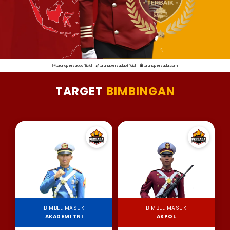
tarunapersadaofficial
tarunapersadaofficial
tarunapersada.com
TARGET
BIMBINGAN
BIMBEL MASUK
BIMBEL MASUK
AKADEMI TNI
AKPOL