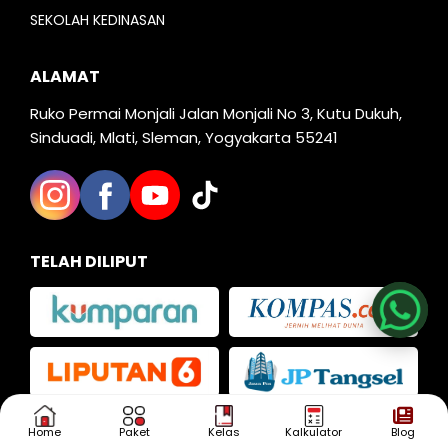
SEKOLAH KEDINASAN
ALAMAT
Ruko Permai Monjali Jalan Monjali No 3, Kutu Dukuh,
Sinduadi, Mlati, Sleman, Yogyakarta 55241
Nia
TELAH DILIPUT
Kak Iva
Kak Dias
Home
Paket
Kelas
Kalkulator
Blog