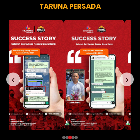
TARUNA PERSADA
‹
›