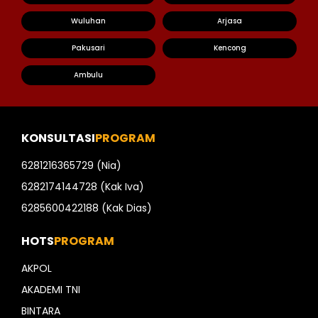
Wuluhan
Arjasa
Pakusari
Kencong
Ambulu
KONSULTASI
PROGRAM
6281216365729 (Nia)
6282174144728 (Kak Iva)
6285600422188 (Kak Dias)
HOTS
PROGRAM
AKPOL
AKADEMI TNI
BINTARA