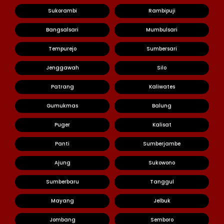
Sukorambi
Rambipuji
Bangsalsari
Mumbulsari
Tempurejo
Sumbersari
Jenggawah
Silo
Patrang
Kaliwates
Gumukmas
Balung
Puger
Kalisat
Panti
Sumberjambe
Ajung
Sukowono
Sumberbaru
Tanggul
Mayang
Jelbuk
Jombang
Semboro