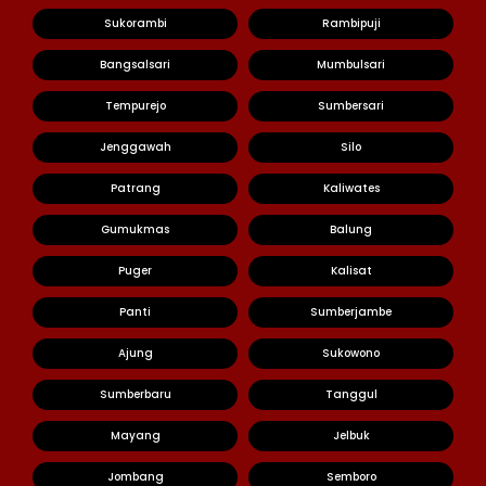
Sukorambi
Rambipuji
Bangsalsari
Mumbulsari
Tempurejo
Sumbersari
Jenggawah
Silo
Patrang
Kaliwates
Gumukmas
Balung
Puger
Kalisat
Panti
Sumberjambe
Ajung
Sukowono
Sumberbaru
Tanggul
Mayang
Jelbuk
Jombang
Semboro