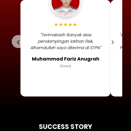
Foto profil siswa Muhammad
★★★★★
"Terimakasih Banyak atas
"Alha
‹
›
pendampingan latihan fisik,
TNI 
Alhamdullah saya diterima di STPN"
Persa
Muhammad Fariz Anugrah
Siswa
SUCCESS STORY