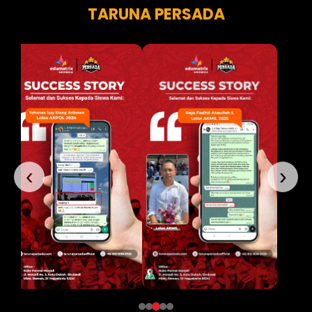
TARUNA PERSADA
‹
›