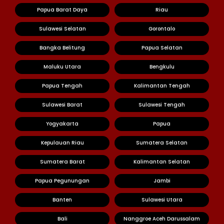
Papua Barat Daya
Riau
Sulawesi Selatan
Gorontalo
Bangka Belitung
Papua Selatan
Maluku Utara
Bengkulu
Papua Tengah
Kalimantan Tengah
Sulawesi Barat
Sulawesi Tengah
Yogyakarta
Papua
Kepulauan Riau
Sumatera Selatan
Sumatera Barat
Kalimantan Selatan
Papua Pegunungan
Jambi
Banten
Sulawesi Utara
Bali
Nanggroe Aceh Darussalam