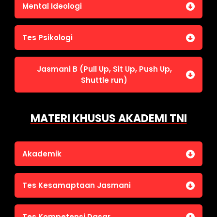
Jasmani A (Lari 12 menit)
Mental Ideologi
Pengetahuan Umum (termasuk UU Kepolisian)
Jasmani C (Renang)
Tes Wawasan Kebangsaan
Mental Ideologi
Tes Psikologi
Tes Kecerdasan
Jasmani B (Pull Up, Sit Up, Push Up,
Tes Kecermatan
Shuttle run)
Tes Kepribadian
Jasmani B (Pull Up, Sit Up, Push Up, Shuttle run)
MATERI KHUSUS AKADEMI TNI
Akademik
Bahasa Indonesia
Tes Kesamaptaan Jasmani
Bahasa Inggris
IPA
Jasmani A (Lari 12 menit)
Tes Kompetensi Dasar