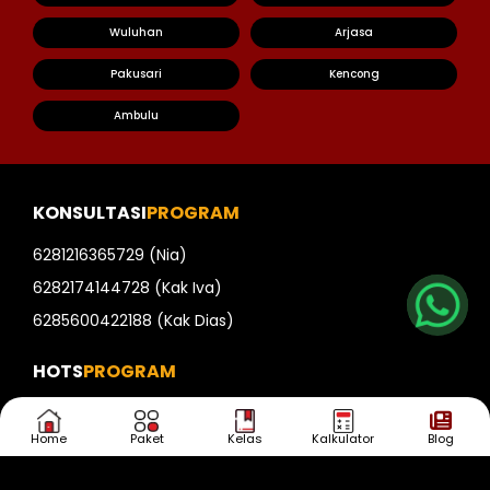
Wuluhan
Arjasa
Pakusari
Kencong
Ambulu
KONSULTASI
PROGRAM
Nia
6281216365729 (Nia)
Kak Iva
6282174144728 (Kak Iva)
6285600422188 (Kak Dias)
Kak Dias
HOTS
PROGRAM
AKPOL
Home
Paket
Kelas
Kalkulator
Blog
AKADEMI TNI
BINTARA