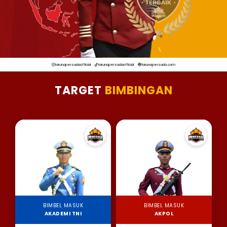
tarunapersadaofficial
tarunapersadaofficial
tarunapersada.com
TARGET
BIMBINGAN
BIMBEL MASUK
BIMBEL MASUK
AKADEMI TNI
AKPOL