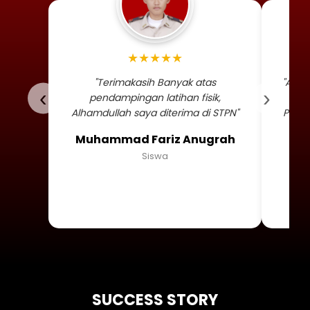
Foto profil siswa Muhammad
★★★★★
"Terimakasih Banyak atas
"Alha
‹
›
pendampingan latihan fisik,
TNI 
Alhamdullah saya diterima di STPN"
Persa
Muhammad Fariz Anugrah
Siswa
SUCCESS STORY