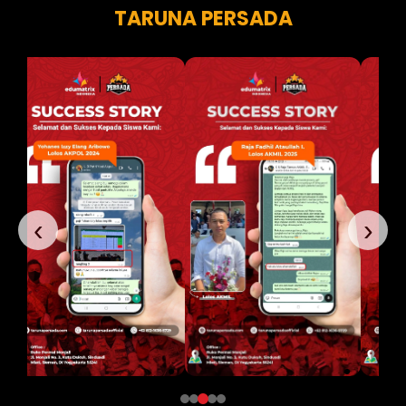
TARUNA PERSADA
‹
›