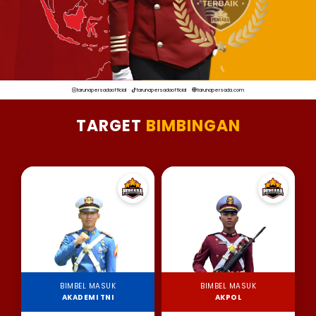
tarunapersadaofficial
tarunapersadaofficial
tarunapersada.com
TARGET
BIMBINGAN
BIMBEL MASUK
BIMBEL MASUK
AKADEMI TNI
AKPOL