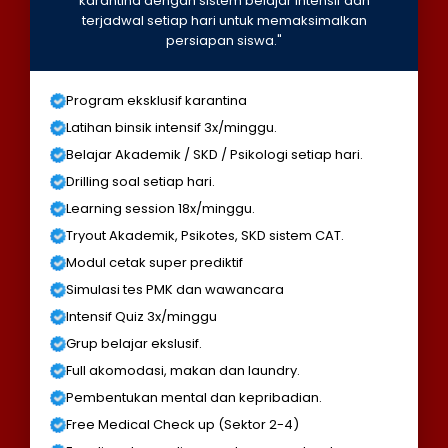
karantina dengan sistem belajar intensif dan
terjadwal setiap hari untuk memaksimalkan
persiapan siswa."
Program eksklusif karantina
Latihan binsik intensif 3x/minggu.
Belajar Akademik / SKD / Psikologi setiap hari.
Drilling soal setiap hari.
Learning session 18x/minggu.
Tryout Akademik, Psikotes, SKD sistem CAT.
Modul cetak super prediktif
Simulasi tes PMK dan wawancara
Intensif Quiz 3x/minggu
Grup belajar ekslusif.
Full akomodasi, makan dan laundry.
Pembentukan mental dan kepribadian.
Free Medical Check up (Sektor 2-4)