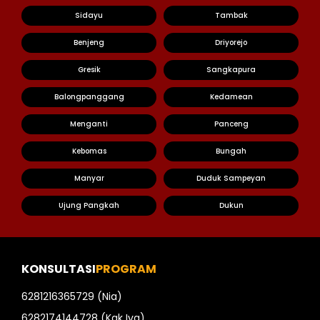
Sidayu
Tambak
Benjeng
Driyorejo
Gresik
Sangkapura
Balongpanggang
Kedamean
Menganti
Panceng
Kebomas
Bungah
Manyar
Duduk Sampeyan
Ujung Pangkah
Dukun
KONSULTASI
PROGRAM
6281216365729 (Nia)
6282174144728 (Kak Iva)