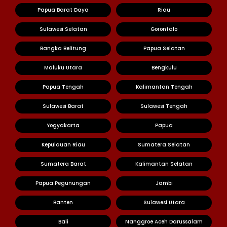
Papua Barat Daya
Riau
Sulawesi Selatan
Gorontalo
Bangka Belitung
Papua Selatan
Maluku Utara
Bengkulu
Papua Tengah
Kalimantan Tengah
Sulawesi Barat
Sulawesi Tengah
Yogyakarta
Papua
Kepulauan Riau
Sumatera Selatan
Sumatera Barat
Kalimantan Selatan
Papua Pegunungan
Jambi
Banten
Sulawesi Utara
Bali
Nanggroe Aceh Darussalam