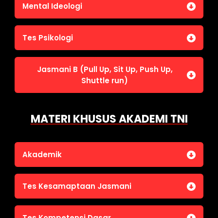
Jasmani A (Lari 12 menit)
Mental Ideologi
Pengetahuan Umum (termasuk UU Kepolisian)
Jasmani C (Renang)
Tes Wawasan Kebangsaan
Mental Ideologi
Tes Psikologi
Tes Kecerdasan
Jasmani B (Pull Up, Sit Up, Push Up,
Tes Kecermatan
Shuttle run)
Tes Kepribadian
Jasmani B (Pull Up, Sit Up, Push Up, Shuttle run)
MATERI KHUSUS AKADEMI TNI
Akademik
Bahasa Indonesia
Tes Kesamaptaan Jasmani
Bahasa Inggris
IPA
Jasmani A (Lari 12 menit)
Tes Kompetensi Dasar