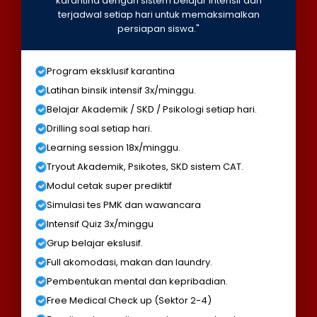
karantina dengan sistem belajar intensif dan
terjadwal setiap hari untuk memaksimalkan
persiapan siswa."
Program eksklusif karantina
Latihan binsik intensif 3x/minggu.
Belajar Akademik / SKD / Psikologi setiap hari.
Drilling soal setiap hari.
Learning session 18x/minggu.
Tryout Akademik, Psikotes, SKD sistem CAT.
Modul cetak super prediktif
Simulasi tes PMK dan wawancara
Intensif Quiz 3x/minggu
Grup belajar ekslusif.
Full akomodasi, makan dan laundry.
Pembentukan mental dan kepribadian.
Free Medical Check up (Sektor 2-4)