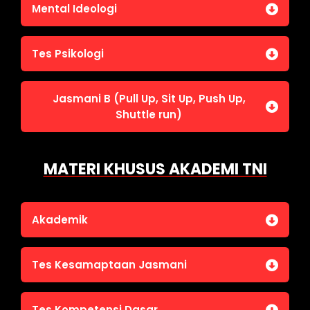
Jasmani A (Lari 12 menit)
Mental Ideologi
Pengetahuan Umum (termasuk UU Kepolisian)
Jasmani C (Renang)
Tes Wawasan Kebangsaan
Mental Ideologi
Tes Psikologi
Tes Kecerdasan
Jasmani B (Pull Up, Sit Up, Push Up,
Tes Kecermatan
Shuttle run)
Tes Kepribadian
Jasmani B (Pull Up, Sit Up, Push Up, Shuttle run)
MATERI KHUSUS AKADEMI TNI
Akademik
Bahasa Indonesia
Tes Kesamaptaan Jasmani
Bahasa Inggris
IPA
Jasmani A (Lari 12 menit)
Tes Kompetensi Dasar