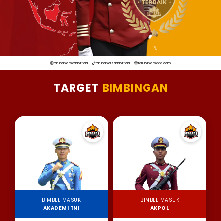
tarunapersadaofficial
tarunapersadaofficial
tarunapersada.com
TARGET
BIMBINGAN
BIMBEL MASUK
BIMBEL MASUK
AKADEMI TNI
AKPOL