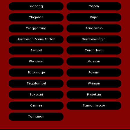
Klabang
Tapen
Tlogosari
Pujer
Tenggarang
Bondowoso
Jambesari Darus Sholah
Sumberwringin
Sempol
Curahdami
Wonosari
Maesan
Botolinggo
Pakem
Tegalampel
Wringin
Sukosari
Prajekan
Cermee
Taman Krocok
Tamanan