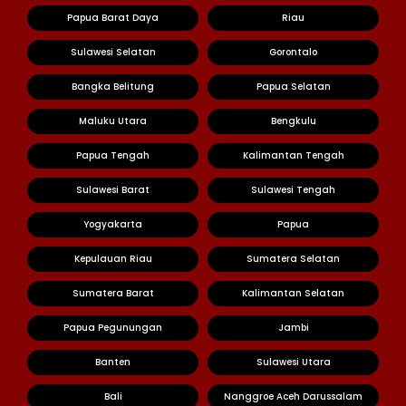
Papua Barat Daya
Riau
Sulawesi Selatan
Gorontalo
Bangka Belitung
Papua Selatan
Maluku Utara
Bengkulu
Papua Tengah
Kalimantan Tengah
Sulawesi Barat
Sulawesi Tengah
Yogyakarta
Papua
Kepulauan Riau
Sumatera Selatan
Sumatera Barat
Kalimantan Selatan
Papua Pegunungan
Jambi
Banten
Sulawesi Utara
Bali
Nanggroe Aceh Darussalam