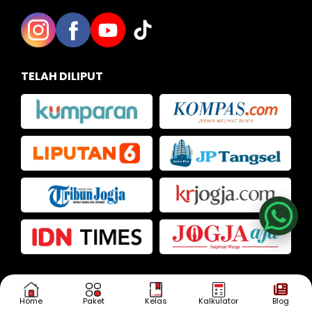
TELAH DILIPUT
Nia
Kak Iva
Kak Dias
KONSULTASI
SEKARANG!
Home
Paket
Kelas
Kalkulator
Blog
Punya Pertanyaan?