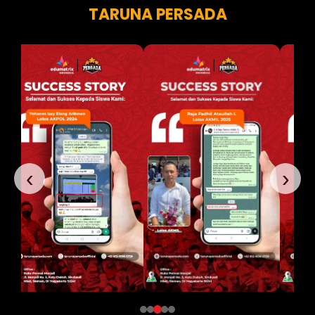
TARUNA PERSADA
‹
›