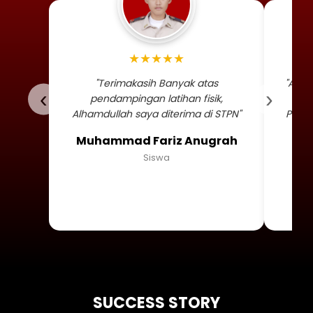
Foto profil siswa Muhammad
★★★★★
"Terimakasih Banyak atas
"Alha
‹
›
pendampingan latihan fisik,
TNI 
Alhamdullah saya diterima di STPN"
Persa
Muhammad Fariz Anugrah
Siswa
SUCCESS STORY