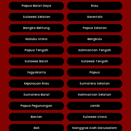
Papua Barat Daya
Riau
Sulawesi Selatan
Gorontalo
Bangka Belitung
Papua Selatan
Maluku Utara
Bengkulu
Papua Tengah
Kalimantan Tengah
Sulawesi Barat
Sulawesi Tengah
Yogyakarta
Papua
Kepulauan Riau
Sumatera Selatan
Sumatera Barat
Kalimantan Selatan
Papua Pegunungan
Jambi
Banten
Sulawesi Utara
Bali
Nanggroe Aceh Darussalam