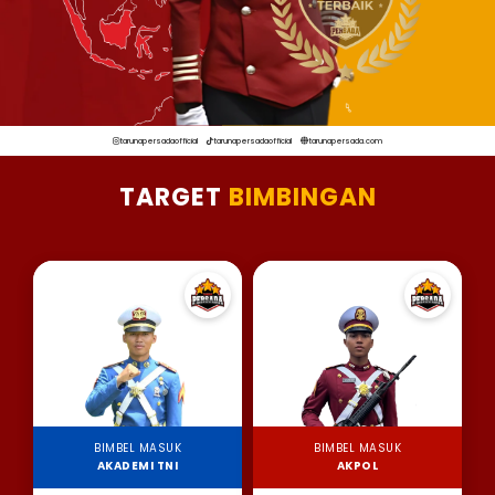
tarunapersadaofficial
tarunapersadaofficial
tarunapersada.com
TARGET
BIMBINGAN
BIMBEL MASUK
BIMBEL MASUK
AKADEMI TNI
AKPOL