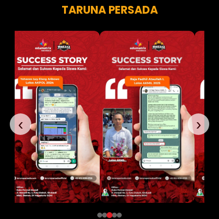
TARUNA PERSADA
‹
›