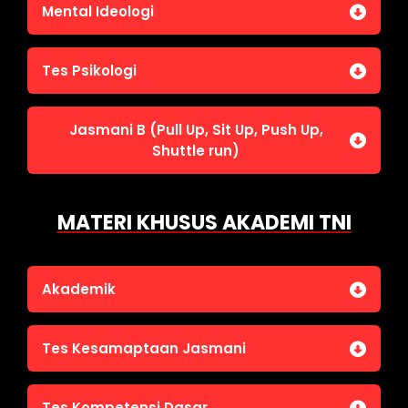
Jasmani A (Lari 12 menit)
Mental Ideologi
Pengetahuan Umum (termasuk UU Kepolisian)
Jasmani C (Renang)
Tes Wawasan Kebangsaan
Mental Ideologi
Tes Psikologi
Tes Kecerdasan
Jasmani B (Pull Up, Sit Up, Push Up,
Tes Kecermatan
Shuttle run)
Tes Kepribadian
Jasmani B (Pull Up, Sit Up, Push Up, Shuttle run)
MATERI KHUSUS AKADEMI TNI
Akademik
Bahasa Indonesia
Tes Kesamaptaan Jasmani
Bahasa Inggris
IPA
Jasmani A (Lari 12 menit)
Tes Kompetensi Dasar