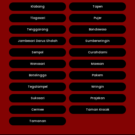
Klabang
Tapen
Tlogosari
Pujer
Tenggarang
Bondowoso
Jambesari Darus Sholah
Sumberwringin
Sempol
Curahdami
Wonosari
Maesan
Botolinggo
Pakem
Tegalampel
Wringin
Sukosari
Prajekan
Cermee
Taman Krocok
Tamanan