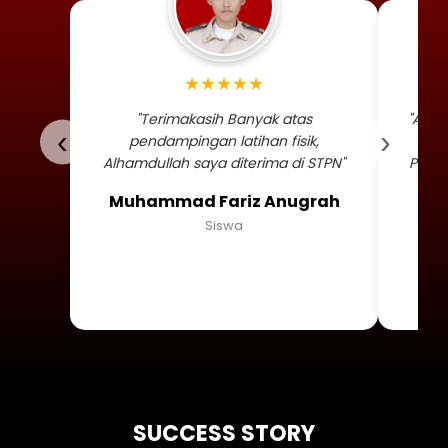
Foto profil siswa Muhammad
★★★★★
"Terimakasih Banyak atas
"Alha
‹
›
pendampingan latihan fisik,
TNI 
Alhamdullah saya diterima di STPN"
Persa
Muhammad Fariz Anugrah
Siswa
SUCCESS STORY