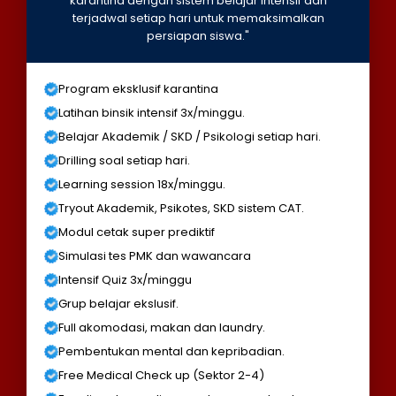
karantina dengan sistem belajar intensif dan
terjadwal setiap hari untuk memaksimalkan
persiapan siswa."
Program eksklusif karantina
Latihan binsik intensif 3x/minggu.
Belajar Akademik / SKD / Psikologi setiap hari.
Drilling soal setiap hari.
Learning session 18x/minggu.
Tryout Akademik, Psikotes, SKD sistem CAT.
Modul cetak super prediktif
Simulasi tes PMK dan wawancara
Intensif Quiz 3x/minggu
Grup belajar ekslusif.
Full akomodasi, makan dan laundry.
Pembentukan mental dan kepribadian.
Free Medical Check up (Sektor 2-4)