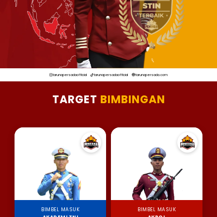
tarunapersadaofficial
tarunapersadaofficial
tarunapersada.com
TARGET
BIMBINGAN
BIMBEL MASUK
BIMBEL MASUK