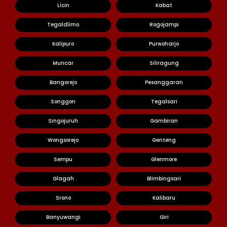
Licin
Kabat
Tegaldlimo
Rogojampi
Kalipuro
Purwoharjo
Muncar
Siliragung
Bangorejo
Pesanggaran
Songgon
Tegalsari
Singojuruh
Gambiran
Wongsorejo
Genteng
Sempu
Glenmore
Glagah
Blimbingsari
Srono
Kalibaru
Banyuwangi
Giri