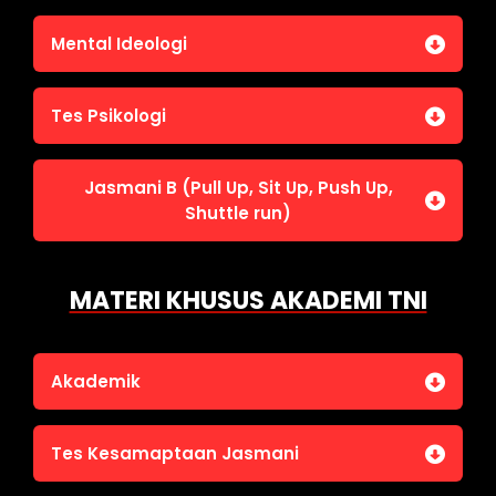
Penalaran Numerik
Jasmani A (Lari 12 menit)
Mental Ideologi
Pengetahuan Umum (termasuk UU Kepolisian)
Jasmani C (Renang)
Tes Wawasan Kebangsaan
Mental Ideologi
Tes Psikologi
Tes Kecerdasan
Jasmani B (Pull Up, Sit Up, Push Up,
Tes Kecermatan
Shuttle run)
Tes Kepribadian
Jasmani B (Pull Up, Sit Up, Push Up, Shuttle run)
MATERI KHUSUS AKADEMI TNI
Akademik
Bahasa Indonesia
Tes Kesamaptaan Jasmani
Bahasa Inggris