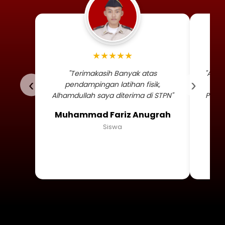
Foto profil siswa Muhammad
★★★★★
"Terimakasih Banyak atas
"Alha
‹
›
pendampingan latihan fisik,
TNI 
Alhamdullah saya diterima di STPN"
Persa
Muhammad Fariz Anugrah
Siswa