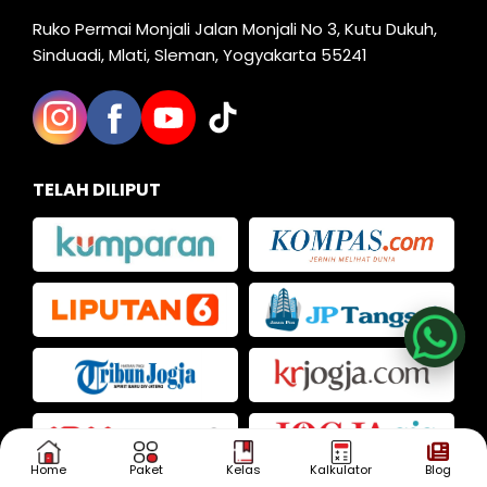
Ruko Permai Monjali Jalan Monjali No 3, Kutu Dukuh,
Sinduadi, Mlati, Sleman, Yogyakarta 55241
TELAH DILIPUT
Nia
Kak Iva
Kak Dias
Home
Paket
Kelas
Kalkulator
Blog