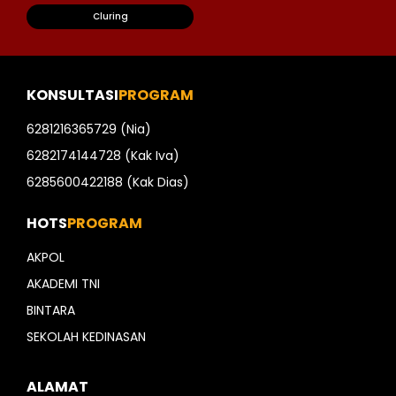
Cluring
KONSULTASI
PROGRAM
6281216365729 (Nia)
6282174144728 (Kak Iva)
6285600422188 (Kak Dias)
HOTS
PROGRAM
AKPOL
AKADEMI TNI
BINTARA
SEKOLAH KEDINASAN
ALAMAT