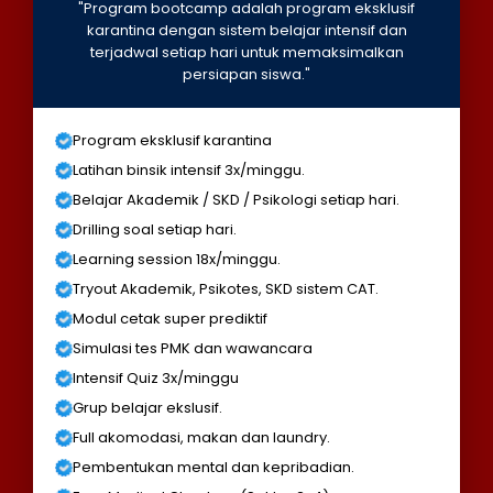
"Program bootcamp adalah program eksklusif
karantina dengan sistem belajar intensif dan
terjadwal setiap hari untuk memaksimalkan
persiapan siswa."
Program eksklusif karantina
Latihan binsik intensif 3x/minggu.
Belajar Akademik / SKD / Psikologi setiap hari.
Drilling soal setiap hari.
Learning session 18x/minggu.
Tryout Akademik, Psikotes, SKD sistem CAT.
Modul cetak super prediktif
Simulasi tes PMK dan wawancara
Intensif Quiz 3x/minggu
Grup belajar ekslusif.
Full akomodasi, makan dan laundry.
Pembentukan mental dan kepribadian.