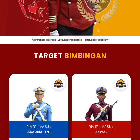
tarunapersadaofficial
tarunapersadaofficial
tarunapersada.com
TARGET
BIMBINGAN
BIMBEL MASUK
BIMBEL MASUK
AKADEMI TNI
AKPOL