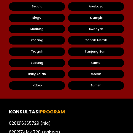
Sepulu
Arosbaya
Blega
Klampis
Modung
Kwanyar
Konang
Tanah Merah
Tragah
Tanjung Bumi
Labang
Kamal
Bangkalan
Socah
Kokop
Burneh
KONSULTASI
PROGRAM
6281216365729 (Nia)
6282174144728 (Kak Iva)