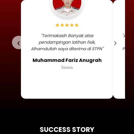
Foto profil siswa Muhammad
★★★★★
"Terimakasih Banyak atas
"Alha
‹
›
pendampingan latihan fisik,
TNI 
Alhamdullah saya diterima di STPN"
Persa
Muhammad Fariz Anugrah
Siswa
SUCCESS STORY