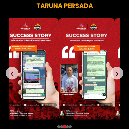
TARUNA PERSADA
‹
›