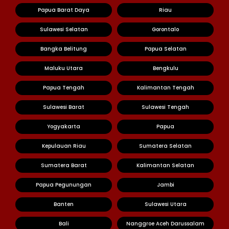
Papua Barat Daya
Riau
Sulawesi Selatan
Gorontalo
Bangka Belitung
Papua Selatan
Maluku Utara
Bengkulu
Papua Tengah
Kalimantan Tengah
Sulawesi Barat
Sulawesi Tengah
Yogyakarta
Papua
Kepulauan Riau
Sumatera Selatan
Sumatera Barat
Kalimantan Selatan
Papua Pegunungan
Jambi
Banten
Sulawesi Utara
Bali
Nanggroe Aceh Darussalam