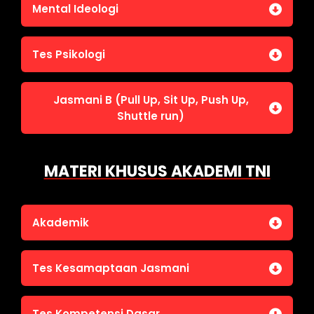
Jasmani A (Lari 12 menit)
Mental Ideologi
Pengetahuan Umum (termasuk UU Kepolisian)
Jasmani C (Renang)
Tes Wawasan Kebangsaan
Mental Ideologi
Tes Psikologi
Tes Kecerdasan
Jasmani B (Pull Up, Sit Up, Push Up,
Tes Kecermatan
Shuttle run)
Tes Kepribadian
Jasmani B (Pull Up, Sit Up, Push Up, Shuttle run)
MATERI KHUSUS AKADEMI TNI
Akademik
Bahasa Indonesia
Tes Kesamaptaan Jasmani
Bahasa Inggris
IPA
Jasmani A (Lari 12 menit)
Tes Kompetensi Dasar