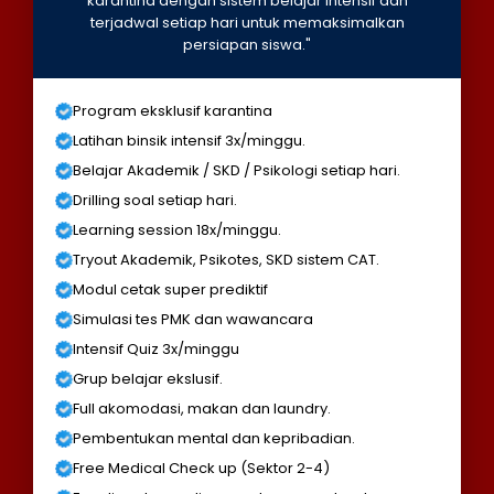
karantina dengan sistem belajar intensif dan
terjadwal setiap hari untuk memaksimalkan
persiapan siswa."
Program eksklusif karantina
Latihan binsik intensif 3x/minggu.
Belajar Akademik / SKD / Psikologi setiap hari.
Drilling soal setiap hari.
Learning session 18x/minggu.
Tryout Akademik, Psikotes, SKD sistem CAT.
Modul cetak super prediktif
Simulasi tes PMK dan wawancara
Intensif Quiz 3x/minggu
Grup belajar ekslusif.
Full akomodasi, makan dan laundry.
Pembentukan mental dan kepribadian.
Free Medical Check up (Sektor 2-4)